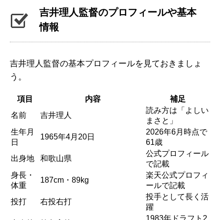
吉井理人監督のプロフィールや基本
情報
吉井理人監督の基本プロフィールを見ておきましょ
う。
項目
内容
補足
読み方は「よしい
名前
吉井理人
まさと」
生年月
2026年6月時点で
1965年4月20日
日
61歳
公式プロフィール
出身地
和歌山県
で記載
身長・
楽天公式プロフィ
187cm・89kg
体重
ールで記載
投手として長く活
投打
右投右打
躍
1983年ドラフト2