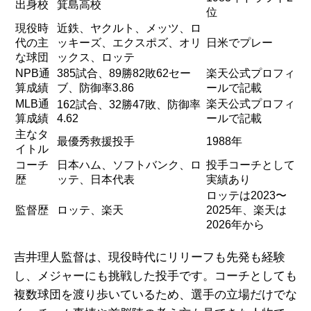
出身校
箕島高校
位
現役時
近鉄、ヤクルト、メッツ、ロ
代の主
ッキーズ、エクスポズ、オリ
日米でプレー
な球団
ックス、ロッテ
NPB通
385試合、89勝82敗62セー
楽天公式プロフィ
算成績
ブ、防御率3.86
ールで記載
MLB通
楽天公式プロフィ
162試合、32勝47敗、防御率
算成績
4.62
ールで記載
主なタ
最優秀救援投手
1988年
イトル
コーチ
日本ハム、ソフトバンク、ロ
投手コーチとして
歴
ッテ、日本代表
実績あり
ロッテは2023〜
監督歴
ロッテ、楽天
2025年、楽天は
2026年から
吉井理人監督は、現役時代にリリーフも先発も経験
し、メジャーにも挑戦した投手です。コーチとしても
複数球団を渡り歩いているため、選手の立場だけでな