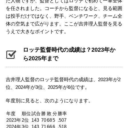
た人物ですが、監督としてはロッテで初めて一軍全体
を任されました。コーチから監督になると、見る範囲
は投手だけではなく、野手、ベンチワーク、チーム全
体の空気まで広がります。ここが吉井理人監督を見る
うえで大きなポイントです。
ロッテ監督時代の成績は？2023年か
ら2025年まで
吉井理人監督のロッテ監督時代の成績は、2023年が2
位、2024年が3位、2025年が6位です。
年度別に見ると、次のようになります。
年度
順位
試合
勝
敗
分
勝率
2023年
2位
143
70
68
5
.507
2024年
3位
143
71
66
6
.518