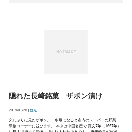
隠れた長崎銘菓 ザボン漬け
2019/01/20 |
観光
久しぶりに見たザボン。 冬場になると市内のスーパーの野菜・
果物コーナーに並びます。 本来は中国名産で 寛文7年（1667年）
に日本で初めて長崎に持ち込まれたそうです。 唐船船長がザボ