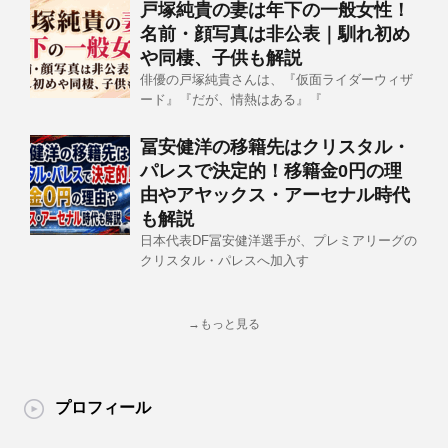
戸塚純貴の妻は年下の一般女性！
名前・顔写真は非公表｜馴れ初め
や同棲、子供も解説
俳優の戸塚純貴さんは、『仮面ライダーウィザ
ード』『だが、情熱はある』『
冨安健洋の移籍先はクリスタル・
パレスで決定的！移籍金0円の理
由やアヤックス・アーセナル時代
も解説
日本代表DF冨安健洋選手が、プレミアリーグの
クリスタル・パレスへ加入す
→もっと見る
プロフィール