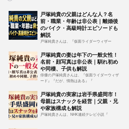
戸塚純貴の父親はどんな人？名
前・職業・年齢は非公表｜離婚後
のバイク・高級時計エピソードも
解説
戸塚純貴さんは、『仮面ライダーウィザー
戸塚純貴の妻は年下の一般女性！
名前・顔写真は非公表｜馴れ初め
や同棲、子供も解説
俳優の戸塚純貴さんは、『仮面ライダーウィザ
ード』『だが、情熱はある』『
戸塚純貴の実家は岩手県盛岡市！
母親はスナックを経営｜父親・兄
や家族構成も解説
戸塚純貴さんは、NHK連続テレビ小説『