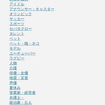
アイドル
アナウンサー・キャスター
オリンピック
サッカー
スポーツ
セパタクロー
タレント
ペット
ペット・猫・ネコ
モデル
ユーチューバー
ラグビー
人物
介護
俳優・女優
地震・災害
声優
夏休み
実業家・経営者
弁護士・
政治家・公人