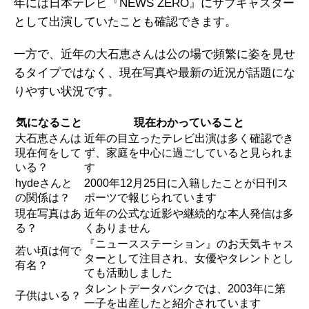
年には日本テレビ『NEWS ZERO』にサブキャスター
として出演していたことも確認できます。
一方で、近年の大石恵さんは公の場で頻繁に姿を見せ
るタイプではなく、現在写真や最新の近況が話題にな
りやすい状況です。
気になること
現在わかっていること
大石恵さんは
近年の目立ったテレビ出演は多く確認でき
現在何をして
ず、家庭を中心に過ごしていると見られま
いる？
す
hydeさんと
2000年12月25日に入籍したことが日刊ス
の関係は？
ポーツで報じられています
現在写真はあ
近年の公式な近影や継続的な本人発信は多
る？
くありません
『ニュースステーション』のお天気キャス
若い頃は何で
ターとして注目され、女優やタレントとし
有名？
ても活動しました
タレントデータバンクでは、2003年に第
子供はいる？
一子を出産したと紹介されています