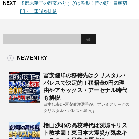
NEXT
多部未華子の顔変わりすぎは整形？昔の顔・目頭切
開・二重説を比較
NEW ENTRY
冨安健洋の移籍先はクリスタル・
パレスで決定的！移籍金0円の理
由やアヤックス・アーセナル時代
も解説
日本代表DF冨安健洋選手が、プレミアリーグの
クリスタル・パレスへ加入す
檜山沙耶の高校時代は茨城キリス
ト教学園！東日本大震災が気象キ