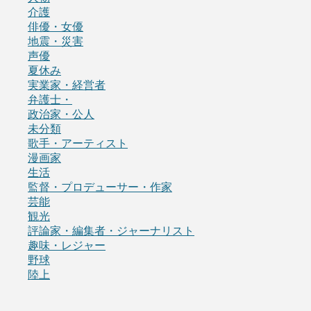
介護
俳優・女優
地震・災害
声優
夏休み
実業家・経営者
弁護士・
政治家・公人
未分類
歌手・アーティスト
漫画家
生活
監督・プロデューサー・作家
芸能
観光
評論家・編集者・ジャーナリスト
趣味・レジャー
野球
陸上