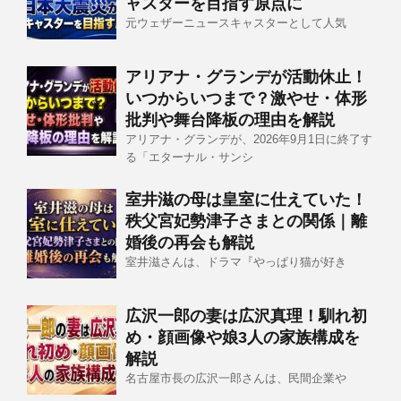
ャスターを目指す原点に
元ウェザーニュースキャスターとして人気
アリアナ・グランデが活動休止！
いつからいつまで？激やせ・体形
批判や舞台降板の理由を解説
アリアナ・グランデが、2026年9月1日に終了す
る「エターナル・サンシ
室井滋の母は皇室に仕えていた！
秩父宮妃勢津子さまとの関係｜離
婚後の再会も解説
室井滋さんは、ドラマ『やっぱり猫が好き
広沢一郎の妻は広沢真理！馴れ初
め・顔画像や娘3人の家族構成を
解説
名古屋市長の広沢一郎さんは、民間企業や