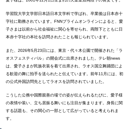
愛子様は、2001年12月1日生まれの天皇皇后両陛下の長女です。
学習院大学文学部日本語日本文学科で学ばれ、卒業後は日本赤十
字社に勤務されています。FNNプライムオンラインによると、愛
子さまは以前から社会福祉に関心を寄せられ、両陛下とともに日
本赤十字社の本社を訪問されたことも報じられています。
また、2026年5月23日には、東京・代々木公園で開催された「ラ
オスフェスティバル」の開会式に出席されました。テレ朝news
は、愛子さまが民族衣装を着て出席され、ラオス国立舞踊団によ
る歓迎の舞に拍手を送られたと伝えています。前年11月には、初
の公式外国訪問先としてラオスを訪問されていました。
こうした公務や国際親善の場での姿が伝えられるたびに、愛子様
の表情や装い、立ち居振る舞いにも注目が集まります。身長に関
する話題も、その関心の一部として広がっていると考えられま
す。