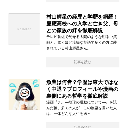
村山輝星の経歴と学歴を網羅！
慶應高校への入学と亡き父、母
との家族の絆を徹底解説
テレビ番組で見せる太陽のような明るい笑
顔と、驚くほど流暢な英語で多くの方に愛
されている村山輝星さん。
記事を読む
魚豊は何者？学歴は東大ではな
く中退？プロフィールや漫画の
裏側にある哲学を徹底解説
漫画『チ。―地球の運動について―』を読
んだ後、多くの人が「この物語を書いた人
は、一体どんな人生を送っ
記事を読む