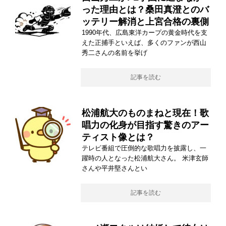
った理由とは？桑田真澄とのバ
ッテリー解消と上宮合格の裏側
1990年代、広島東洋カープの黄金時代を支
えた正捕手といえば、多くのファンが西山
秀二さんの名前を挙げ
記事を読む
松浦航大のものまねと現在！歌
唱力の化身が目指す驚きのアー
ティスト像とは？
テレビ番組で圧倒的な歌唱力を披露し、一
躍時の人となった松浦航大さん。 米津玄師
さんや平井堅さんとい
記事を読む