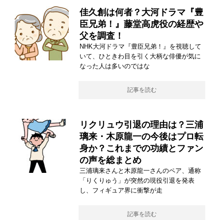
佳久創は何者？大河ドラマ『豊
臣兄弟！』藤堂高虎役の経歴や
父を調査！
NHK大河ドラマ『豊臣兄弟！』を視聴して
いて、ひときわ目を引く大柄な俳優が気に
なった人は多いのではな
記事を読む
リクリュウ引退の理由は？三浦
璃来・木原龍一の今後はプロ転
身か？これまでの功績とファン
の声を総まとめ
三浦璃来さんと木原龍一さんのペア、通称
「りくりゅう」が突然の現役引退を発表
し、フィギュア界に衝撃が走
記事を読む