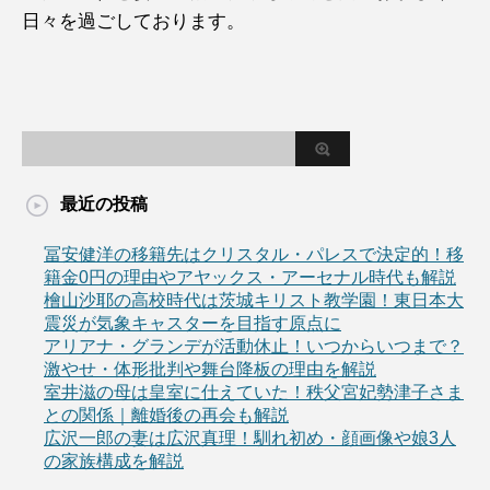
日々を過ごしております。
最近の投稿
冨安健洋の移籍先はクリスタル・パレスで決定的！移
籍金0円の理由やアヤックス・アーセナル時代も解説
檜山沙耶の高校時代は茨城キリスト教学園！東日本大
震災が気象キャスターを目指す原点に
アリアナ・グランデが活動休止！いつからいつまで？
激やせ・体形批判や舞台降板の理由を解説
室井滋の母は皇室に仕えていた！秩父宮妃勢津子さま
との関係｜離婚後の再会も解説
広沢一郎の妻は広沢真理！馴れ初め・顔画像や娘3人
の家族構成を解説