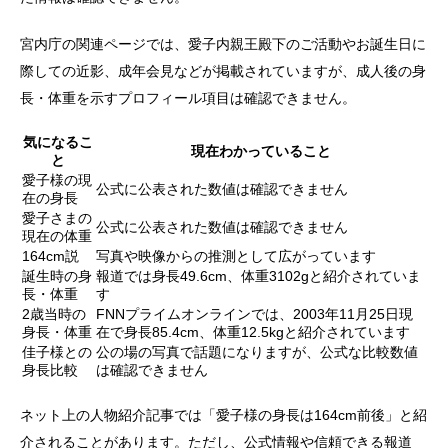
宮内庁の関連ページでは、愛子内親王殿下のご活動やお誕生日に
際しての近影、成年会見などが掲載されていますが、成人後の身
長・体重を示すプロフィール項目は確認できません。
気になるこ
現在わかっていること
と
愛子様の現
公式に公表された数値は確認できません
在の身長
愛子さまの
公式に公表された数値は確認できません
現在の体重
164cm説
写真や映像からの推測として広がっています
誕生時の身
報道では身長49.6cm、体重3102gと紹介されていま
長・体重
す
2歳当時の
FNNプライムオンラインでは、2003年11月25日現
身長・体重
在で身長85.4cm、体重12.5kgと紹介されています
佳子様との
公の場の写真で話題になりますが、公式な比較数値
身長比較
は確認できません
ネット上の人物紹介記事では「愛子様の身長は164cm前後」と紹
介されることがあります。ただし、公式情報や信頼できる報道