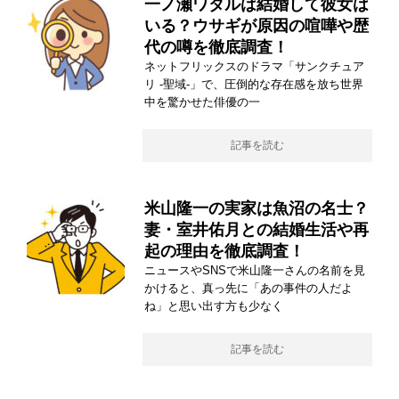
一ノ瀬ワタルは結婚して彼女は
いる？ウサギが原因の喧嘩や歴
代の噂を徹底調査！
ネットフリックスのドラマ「サンクチュア
リ -聖域-」で、圧倒的な存在感を放ち世界
中を驚かせた俳優の一
記事を読む
米山隆一の実家は魚沼の名士？
妻・室井佑月との結婚生活や再
起の理由を徹底調査！
ニュースやSNSで米山隆一さんの名前を見
かけると、真っ先に「あの事件の人だよ
ね」と思い出す方も少なく
記事を読む