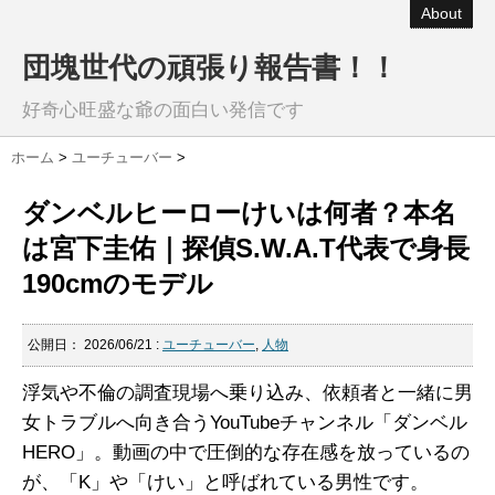
About
団塊世代の頑張り報告書！！
好奇心旺盛な爺の面白い発信です
ホーム
>
ユーチューバー
>
ダンベルヒーローけいは何者？本名
は宮下圭佑｜探偵S.W.A.T代表で身長
190cmのモデル
公開日：
2026/06/21
:
ユーチューバー
,
人物
浮気や不倫の調査現場へ乗り込み、依頼者と一緒に男
女トラブルへ向き合うYouTubeチャンネル「ダンベル
HERO」。動画の中で圧倒的な存在感を放っているの
が、「K」や「けい」と呼ばれている男性です。