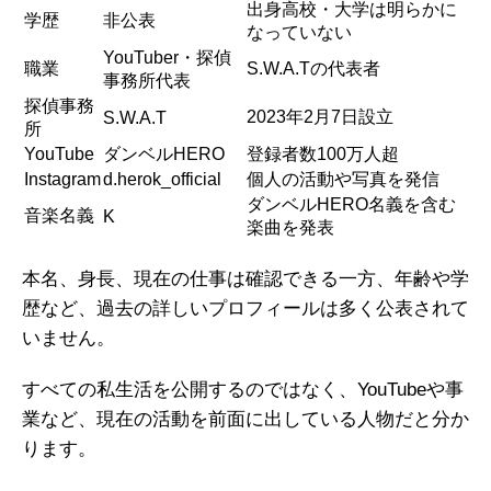
出身高校・大学は明らかに
学歴
非公表
なっていない
YouTuber・探偵
職業
S.W.A.Tの代表者
事務所代表
探偵事務
2023年2月7日設立
S.W.A.T
所
YouTube
ダンベルHERO
登録者数100万人超
Instagram
d.herok_official
個人の活動や写真を発信
ダンベルHERO名義を含む
音楽名義
K
楽曲を発表
本名、身長、現在の仕事は確認できる一方、年齢や学
歴など、過去の詳しいプロフィールは多く公表されて
いません。
すべての私生活を公開するのではなく、YouTubeや事
業など、現在の活動を前面に出している人物だと分か
ります。