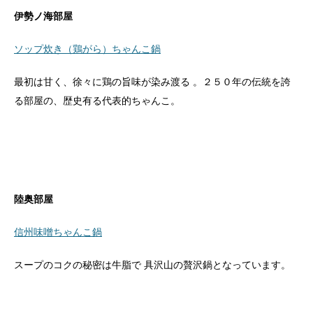
伊勢ノ海部屋
ソップ炊き（鶏がら）ちゃんこ鍋
最初は甘く、徐々に鶏の旨味が染み渡る 。２５０年の伝統を誇
る部屋の、歴史有る代表的ちゃんこ。
陸奥部屋
信州味噌ちゃんこ鍋
スープのコクの秘密は牛脂で 具沢山の贅沢鍋となっています。