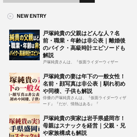
NEW ENTRY
戸塚純貴の父親はどんな人？名
前・職業・年齢は非公表｜離婚後
のバイク・高級時計エピソードも
解説
戸塚純貴さんは、『仮面ライダーウィザー
戸塚純貴の妻は年下の一般女性！
名前・顔写真は非公表｜馴れ初め
や同棲、子供も解説
俳優の戸塚純貴さんは、『仮面ライダーウィザ
ード』『だが、情熱はある』『
戸塚純貴の実家は岩手県盛岡市！
母親はスナックを経営｜父親・兄
や家族構成も解説