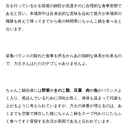
古を行っているかを部屋の師匠が見渡すのに合理的な食事形態で
あると言い、本場所中は反省会的な意味を込めて親方が本場所の
職務を終えて帰ってきてから夜の時間帯にちゃんこ鍋を食べると
云います。
栄養バランスの取れた食事を摂るからあの強靭な体系が出来るの
で、力士さんはただのデブじゃありませんよ。
ちゃんこ鍋自体には
野菜
や
きのこ類
、
豆腐
、
肉
や
魚
がバランスよ
く入り、煮込んでいるために消化が良く、身体も温まって代謝も
上がるように考えられていますが、力士の体重が増えるのは、あ
くまでも空腹で稽古した後にちゃんこ鍋をスープ代わりにたらふ
く食べてすぐ昼寝する生活が原因であると云われています。