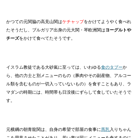
かつての元関脇の高見山関は
ケチャップ
をかけてようやく食べれ
たそうだし、ブルガリア出身の元大関・琴欧洲関は
ヨーグルトや
チーズ
をかけて食べてたそうです。
イスラム教徒である大砂嵐に至っては、いわゆる
食のタブー
か
ら、他の力士と別メニューのもの（豚肉やその副産物、アルコー
ル類を含むものが一切入っていないもの）を食すこともあり、ラ
マダンの時期には、時間帯も日没後にずらして食していたそうで
す。
元横綱の朝青龍関は、自身の希望で部屋の食事に
馬乳
入りちゃん
こを用意させたことがあり、若い衆は同じメニューを食するのに