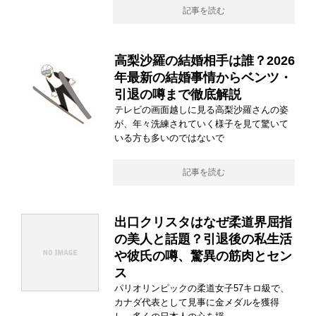
記事を読む
高梨沙羅の結婚相手は誰？2026
年最新の結婚事情からベンツ・
引退の噂まで徹底解説
テレビの画面越しに見る高梨沙羅さんの姿
が、年々洗練されていく様子を見て驚いて
いる方も多いのではないで
記事を読む
出口クリスタはなぜ柔道界屈指
の美人と話題？引退後の私生活
や彼氏の噂、驚異の筋肉とセン
ス
パリオリンピックの柔道女子57キロ級で、
カナダ代表として見事に金メダルを獲得