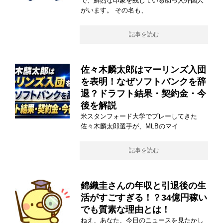
で、鮮烈な印象を残している助っ人外国人
がいます。 その名も、
記事を読む
佐々木麟太郎はマーリンズ入団
を表明！なぜソフトバンクを辞
退？ドラフト結果・契約金・今
後を解説
米スタンフォード大学でプレーしてきた
佐々木麟太郎選手が、MLBのマイ
記事を読む
錦織圭さんの年収と引退後の生
活がすごすぎる！？34億円稼い
でも質素な理由とは！
ねえ、あなた、今日のニュースを見たかし