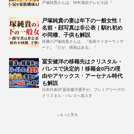
戸塚純貴さんは、NHK連続テレビ小説『
戸塚純貴の妻は年下の一般女性！
名前・顔写真は非公表｜馴れ初め
や同棲、子供も解説
俳優の戸塚純貴さんは、『仮面ライダーウィザ
ード』『だが、情熱はある』『
冨安健洋の移籍先はクリスタル・
パレスで決定的！移籍金0円の理
由やアヤックス・アーセナル時代
も解説
日本代表DF冨安健洋選手が、プレミアリーグの
クリスタル・パレスへ加入す
→もっと見る