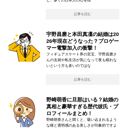
し、多くの日本人の心を揺
記事を読む
宇野昌磨と本田真凜の結婚は20
26年現在どうなった？プロゲー
マー電撃加入の衝撃！
フィギュアスケート界の至宝、宇野昌磨さ
んの去就や私生活が気になって夜も眠れな
いという方も多いのではな
記事を読む
野崎萌香に旦那はいる？結婚の
真相と豪華すぎる歴代彼氏・プ
ロフィールまとめ！
野崎萌香さんと聞くと、吸い込まれるよう
な瞳と透明感のある美しさが印象的ですよ