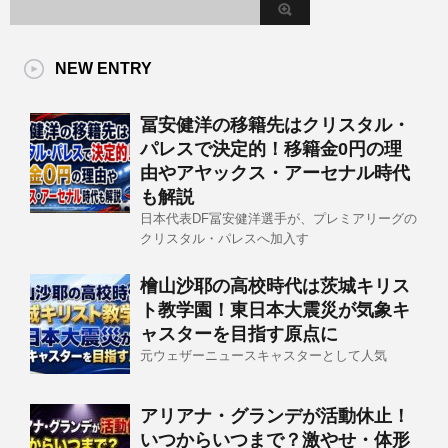
NEW ENTRY
冨安健洋の移籍先はクリスタル・
パレスで決定的！移籍金0円の理
由やアヤックス・アーセナル時代
も解説
日本代表DF冨安健洋選手が、プレミアリーグの
クリスタル・パレスへ加入す
檜山沙耶の高校時代は茨城キリス
ト教学園！東日本大震災が気象キ
ャスターを目指す原点に
元ウェザーニュースキャスターとして人気
アリアナ・グランデが活動休止！
いつからいつまで？激やせ・体形