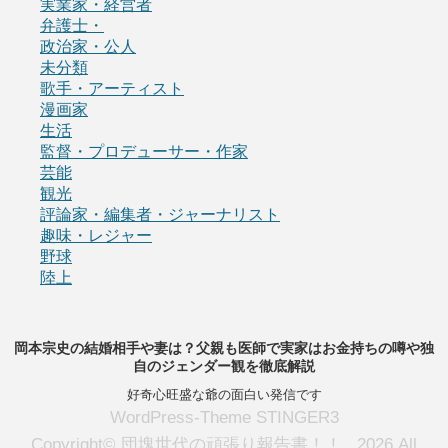
実業家・経営者
弁護士・
政治家・公人
未分類
歌手・アーティスト
漫画家
生活
監督・プロデューサー・作家
芸能
観光
評論家・編集者・ジャーナリスト
趣味・レジャー
野球
陸上
岡本宗史の結婚相手や妻は？父親も医師で実家はお金持ちの噂や独
自のジェンダー観を徹底解説
好奇心旺盛な爺の面白い発信です
WordPress-Theme STINGER3
Copyright© 団塊世代の頑張り報告書！！ , 2026 All