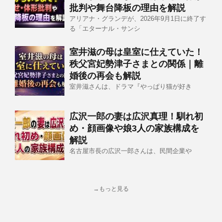
批判や舞台降板の理由を解説
アリアナ・グランデが、2026年9月1日に終了す
る「エターナル・サンシ
室井滋の母は皇室に仕えていた！
秩父宮妃勢津子さまとの関係｜離
婚後の再会も解説
室井滋さんは、ドラマ『やっぱり猫が好き
広沢一郎の妻は広沢真理！馴れ初
め・顔画像や娘3人の家族構成を
解説
名古屋市長の広沢一郎さんは、民間企業や
→もっと見る