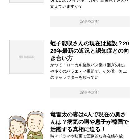
SPEEDのメインボーカル、島袋寛子さんを
覚えていますか？
記事を読む
蛭子能収さんの現在は施設？20
26年最新の近況と認知症との向
き合い方
かつて「ローカル路線バス乗り継ぎの旅」
や多くのバラエティ番組で、その唯一無二
のキャラクターを放ってい
記事を読む
竜雷太の妻は4人で現在の奥さ
んは？病気の噂や息子が韓国で
活躍する真相に迫る！
時々ドラマや映画で圧倒的な存在感を放