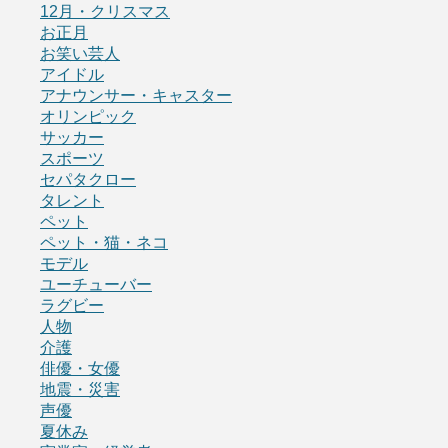
12月・クリスマス
お正月
お笑い芸人
アイドル
アナウンサー・キャスター
オリンピック
サッカー
スポーツ
セパタクロー
タレント
ペット
ペット・猫・ネコ
モデル
ユーチューバー
ラグビー
人物
介護
俳優・女優
地震・災害
声優
夏休み