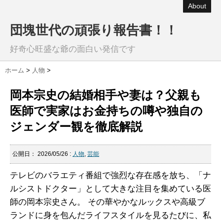
About
団塊世代の頑張り報告書！！
好奇心旺盛な爺の面白い発信です
ホーム
>
人物
>
岡本宗史の結婚相手や妻は？父親も
医師で実家はお金持ちの噂や独自の
ジェンダー観を徹底解説
公開日：
2026/05/26
:
人物
,
芸能
テレビのバラエティ番組で強烈な存在感を放ち、「ナ
ルシストドクター」として大きな注目を集めている医
師の岡本宗史さん。 その華やかなルックスや高級ブ
ランドに身を包んだライフスタイルを見るたびに、私