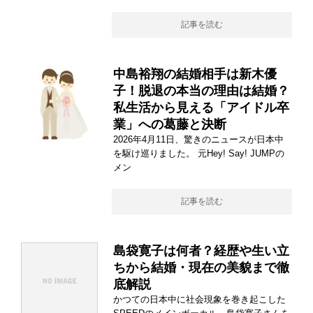
記事を読む
中島裕翔の結婚相手は新木優
子！脱退の本当の理由は結婚？
私生活から見える「アイドル卒
業」への葛藤と決断
2026年4月11日、驚きのニュースが日本中
を駆け巡りました。 元Hey! Say! JUMPの
メン
記事を読む
島袋寛子は何者？経歴や生い立
ちから結婚・現在の美貌まで徹
底解説
かつての日本中に社会現象を巻き起こした