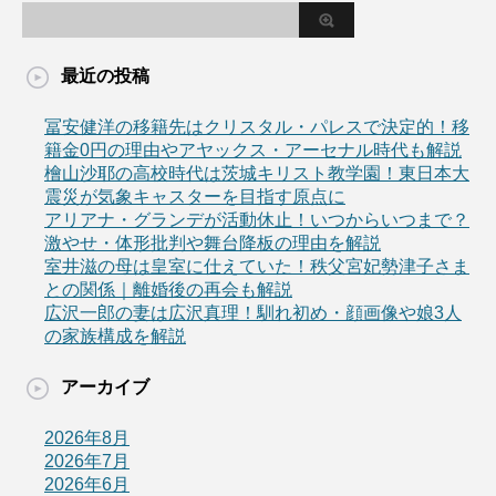
最近の投稿
冨安健洋の移籍先はクリスタル・パレスで決定的！移
籍金0円の理由やアヤックス・アーセナル時代も解説
檜山沙耶の高校時代は茨城キリスト教学園！東日本大
震災が気象キャスターを目指す原点に
アリアナ・グランデが活動休止！いつからいつまで？
激やせ・体形批判や舞台降板の理由を解説
室井滋の母は皇室に仕えていた！秩父宮妃勢津子さま
との関係｜離婚後の再会も解説
広沢一郎の妻は広沢真理！馴れ初め・顔画像や娘3人
の家族構成を解説
アーカイブ
2026年8月
2026年7月
2026年6月