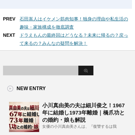
PREV
石田嵩人はイケメン筋肉知事！独身の理由や私生活の
趣味・家族構成を徹底調査
NEXT
ドラえもんの最終回はどうなる？未来に帰るの？戻っ
て来るの？みんなの疑問を解決！
NEW ENTRY
小川真由美の夫は細川俊之！1967
年に結婚し1973年離婚｜橋爪功と
の婚約・娘も解説
女優の小川真由美さんは、『復讐するは我