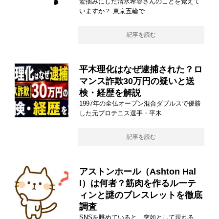
鷲掴みにした清水希容さんのことを覚えて
いますか？ 東京五輪で
記事を読む
平木理化はなぜ逮捕された？ロ
マンス詐欺30万円の疑いと送
検・経歴を解説
1997年の全仏オープン混合ダブルスで優勝
した元プロテニス選手・平木
記事を読む
アストンホール（Ashton Hal
l）は何者？筋肉を作るルーテ
ィンと謎のブレスレットを徹底
調査
SNSを眺めていると、突如として現れる