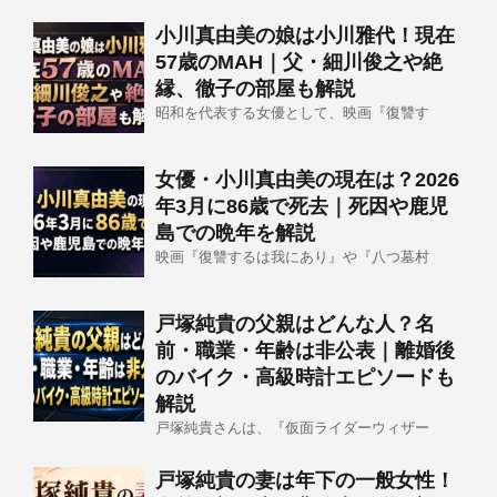
小川真由美の娘は小川雅代！現在
57歳のMAH｜父・細川俊之や絶
縁、徹子の部屋も解説
昭和を代表する女優として、映画『復讐す
女優・小川真由美の現在は？2026
年3月に86歳で死去｜死因や鹿児
島での晩年を解説
映画『復讐するは我にあり』や『八つ墓村
戸塚純貴の父親はどんな人？名
前・職業・年齢は非公表｜離婚後
のバイク・高級時計エピソードも
解説
戸塚純貴さんは、『仮面ライダーウィザー
戸塚純貴の妻は年下の一般女性！