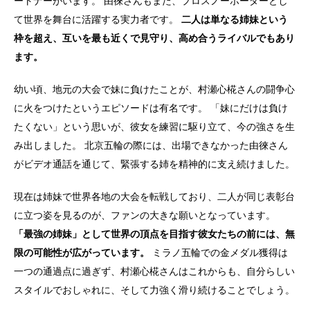
ートナーがいます。 由徠さんもまた、プロスノーボーダーとし
て世界を舞台に活躍する実力者です。
二人は単なる姉妹という
枠を超え、互いを最も近くで見守り、高め合うライバルでもあり
ます。
幼い頃、地元の大会で妹に負けたことが、村瀬心椛さんの闘争心
に火をつけたというエピソードは有名です。 「妹にだけは負け
たくない」という思いが、彼女を練習に駆り立て、今の強さを生
み出しました。 北京五輪の際には、出場できなかった由徠さん
がビデオ通話を通じて、緊張する姉を精神的に支え続けました。
現在は姉妹で世界各地の大会を転戦しており、二人が同じ表彰台
に立つ姿を見るのが、ファンの大きな願いとなっています。
「最強の姉妹」として世界の頂点を目指す彼女たちの前には、無
限の可能性が広がっています。
ミラノ五輪での金メダル獲得は
一つの通過点に過ぎず、村瀬心椛さんはこれからも、自分らしい
スタイルでおしゃれに、そして力強く滑り続けることでしょう。