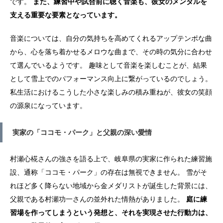
です。
また、練習中や試合前に聴く音楽も、彼女のメンタルを
支える重要な要素となっています。
音楽については、自分の気持ちを高めてくれるアップテンポな曲
から、心を落ち着かせるメロウな曲まで、その時の気分に合わせ
て選んでいるようです。 趣味として音楽を楽しむことが、結果
として雪上でのパフォーマンス向上に繋がっているのでしょう。
私生活におけるこうした小さな楽しみの積み重ねが、彼女の笑顔
の源泉になっています。
実家の「ココモ・パーク」と父親の深い愛情
村瀬心椛さんの強さを語る上で、岐阜県の実家に作られた練習施
設、通称「ココモ・パーク」の存在は無視できません。 雪がそ
れほど多く降らない地域から金メダリストが誕生した背景には、
父親である村瀬功一さんの並外れた情熱がありました。
庭に練
習場を作ってしまうという発想と、それを実現させた行動力は、