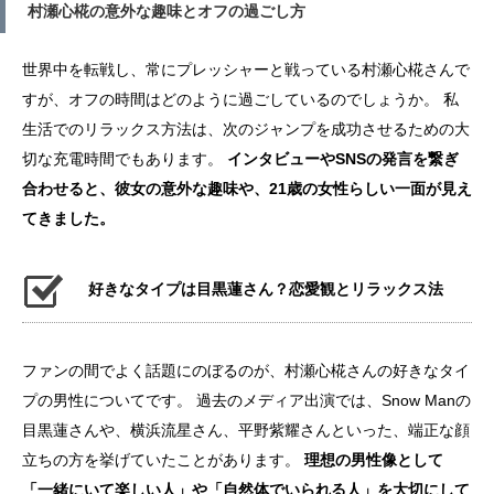
村瀬心椛の意外な趣味とオフの過ごし方
世界中を転戦し、常にプレッシャーと戦っている村瀬心椛さんで
すが、オフの時間はどのように過ごしているのでしょうか。 私
生活でのリラックス方法は、次のジャンプを成功させるための大
切な充電時間でもあります。
インタビューやSNSの発言を繋ぎ
合わせると、彼女の意外な趣味や、21歳の女性らしい一面が見え
てきました。
好きなタイプは目黒蓮さん？恋愛観とリラックス法
ファンの間でよく話題にのぼるのが、村瀬心椛さんの好きなタイ
プの男性についてです。 過去のメディア出演では、Snow Manの
目黒蓮さんや、横浜流星さん、平野紫耀さんといった、端正な顔
立ちの方を挙げていたことがあります。
理想の男性像として
「一緒にいて楽しい人」や「自然体でいられる人」を大切にして