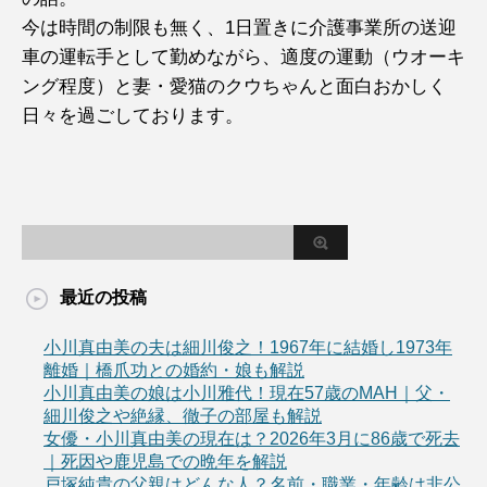
今は時間の制限も無く、1日置きに介護事業所の送迎
車の運転手として勤めながら、適度の運動（ウオーキ
ング程度）と妻・愛猫のクウちゃんと面白おかしく
日々を過ごしております。
最近の投稿
小川真由美の夫は細川俊之！1967年に結婚し1973年
離婚｜橋爪功との婚約・娘も解説
小川真由美の娘は小川雅代！現在57歳のMAH｜父・
細川俊之や絶縁、徹子の部屋も解説
女優・小川真由美の現在は？2026年3月に86歳で死去
｜死因や鹿児島での晩年を解説
戸塚純貴の父親はどんな人？名前・職業・年齢は非公