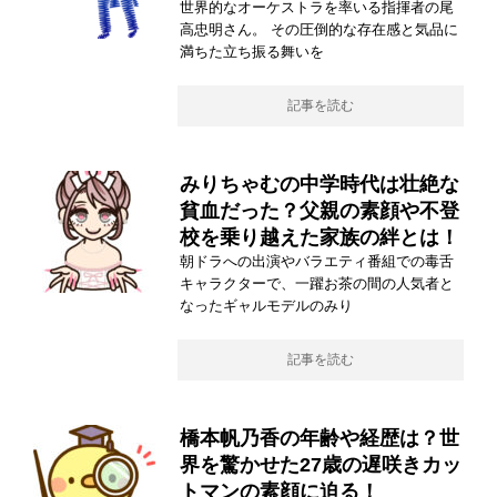
世界的なオーケストラを率いる指揮者の尾
高忠明さん。 その圧倒的な存在感と気品に
満ちた立ち振る舞いを
記事を読む
みりちゃむの中学時代は壮絶な
貧血だった？父親の素顔や不登
校を乗り越えた家族の絆とは！
朝ドラへの出演やバラエティ番組での毒舌
キャラクターで、一躍お茶の間の人気者と
なったギャルモデルのみり
記事を読む
橋本帆乃香の年齢や経歴は？世
界を驚かせた27歳の遅咲きカッ
トマンの素顔に迫る！