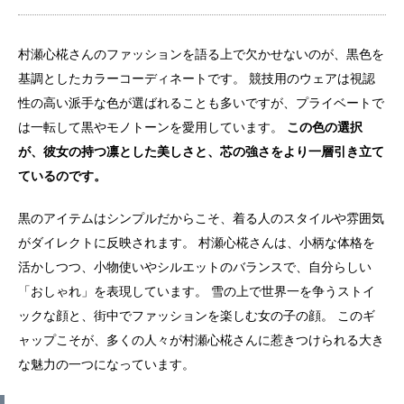
村瀬心椛さんのファッションを語る上で欠かせないのが、黒色を
基調としたカラーコーディネートです。 競技用のウェアは視認
性の高い派手な色が選ばれることも多いですが、プライベートで
は一転して黒やモノトーンを愛用しています。
この色の選択
が、彼女の持つ凛とした美しさと、芯の強さをより一層引き立て
ているのです。
黒のアイテムはシンプルだからこそ、着る人のスタイルや雰囲気
がダイレクトに反映されます。 村瀬心椛さんは、小柄な体格を
活かしつつ、小物使いやシルエットのバランスで、自分らしい
「おしゃれ」を表現しています。 雪の上で世界一を争うストイ
ックな顔と、街中でファッションを楽しむ女の子の顔。 このギ
ャップこそが、多くの人々が村瀬心椛さんに惹きつけられる大き
な魅力の一つになっています。