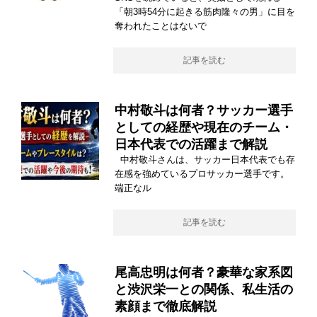
「朝3時54分に起きる筋肉隆々の男」に目を
奪われたことはないで
記事を読む
中村敬斗は何者？サッカー選手
としての経歴や現在のチーム・
日本代表での活躍まで解説
中村敬斗さんは、サッカー日本代表でも存
在感を強めているプロサッカー選手です。
端正なル
記事を読む
尾高忠明は何者？豪華な家系図
と渋沢栄一との関係、私生活の
素顔まで徹底解説