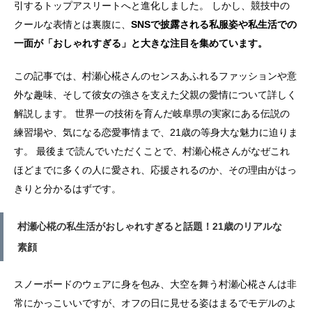
引するトップアスリートへと進化しました。 しかし、競技中の
クールな表情とは裏腹に、
SNSで披露される私服姿や私生活での
一面が「おしゃれすぎる」と大きな注目を集めています。
この記事では、村瀬心椛さんのセンスあふれるファッションや意
外な趣味、そして彼女の強さを支えた父親の愛情について詳しく
解説します。 世界一の技術を育んだ岐阜県の実家にある伝説の
練習場や、気になる恋愛事情まで、21歳の等身大な魅力に迫りま
す。 最後まで読んでいただくことで、村瀬心椛さんがなぜこれ
ほどまでに多くの人に愛され、応援されるのか、その理由がはっ
きりと分かるはずです。
村瀬心椛の私生活がおしゃれすぎると話題！21歳のリアルな
素顔
スノーボードのウェアに身を包み、大空を舞う村瀬心椛さんは非
常にかっこいいですが、オフの日に見せる姿はまるでモデルのよ