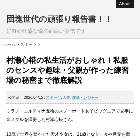
About
団塊世代の頑張り報告書！！
好奇心旺盛な爺の面白い発信です
ホーム
>
スポーツ
>
村瀬心椛の私生活がおしゃれ！私服
のセンスや趣味・父親が作った練習
場の秘密まで徹底解説
公開日：
2026/04/15
:
スポーツ
,
人物
,
趣味・レジャー
ミラノ・コルティナ五輪のスノーボード女子ビッグエアで見事に
金メダルを獲得した村瀬心椛さん。
13歳で世界を驚かせた天才少女は、21歳となり、今や世界を牽