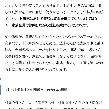
か」という噂が立つこともあります。 しかし、その実情は、限
られた資金をいかに有効に使うかという、涙ぐましい努力の連続
でした。
村瀬家は決して贅沢に資金を投じていたわけではな
く、家族全員で節約しながら遠征を続けていたのです。
その象徴が、父親が自作したキャンピングカーでの車中泊です。
高額なホテル代を浮かせるために、週末のたびに家族で車に乗り
込み、全国各地のスキー場を回りました。 車内で母・梨沙さん
の手料理を食べ、家族で反省会をしながら眠りにつく。 金持ち
という言葉では片付けられない、家族一丸となって夢を追いかけ
る姿に、多くの人が胸を打たれています。
妹・村瀬由徠との関係とこれからの展望
村瀬心椛さんには、2歳年下の妹、村瀬由徠さんという大切なパ