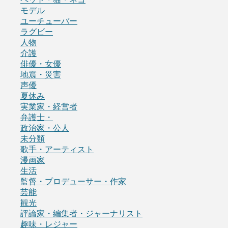
モデル
ユーチューバー
ラグビー
人物
介護
俳優・女優
地震・災害
声優
夏休み
実業家・経営者
弁護士・
政治家・公人
未分類
歌手・アーティスト
漫画家
生活
監督・プロデューサー・作家
芸能
観光
評論家・編集者・ジャーナリスト
趣味・レジャー