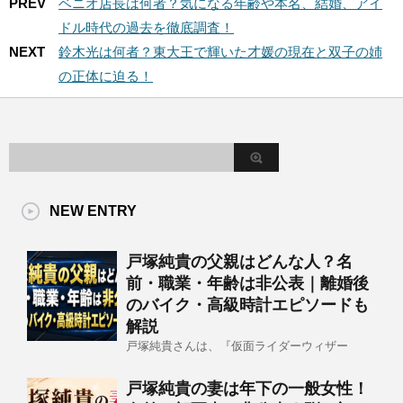
PREV
ベニオ店長は何者？気になる年齢や本名、結婚、アイ
ドル時代の過去を徹底調査！
NEXT
鈴木光は何者？東大王で輝いた才媛の現在と双子の姉
の正体に迫る！
NEW ENTRY
戸塚純貴の父親はどんな人？名
前・職業・年齢は非公表｜離婚後
のバイク・高級時計エピソードも
解説
戸塚純貴さんは、『仮面ライダーウィザー
戸塚純貴の妻は年下の一般女性！