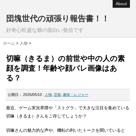
About
団塊世代の頑張り報告書！！
好奇心旺盛な爺の面白い発信です
ホーム
>
人物
>
切嘛（きるま）の前世や中の人の素
顔を調査！年齢や顔バレ画像はあ
る？
公開日：
2026/05/10
:
人物
,
芸能
,
趣味・レジャー
最近、ゲーム実況界隈や「ストグラ」で大きな注目を集めている
切嘛（きるま）さんをご存じでしょうか？
切嘛さんの魅力的な声や、機転の利いたトークを聞いていると