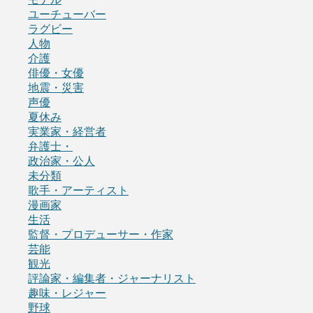
ユーチューバー
ラグビー
人物
介護
俳優・女優
地震・災害
声優
夏休み
実業家・経営者
弁護士・
政治家・公人
未分類
歌手・アーティスト
漫画家
生活
監督・プロデューサー・作家
芸能
観光
評論家・編集者・ジャーナリスト
趣味・レジャー
野球