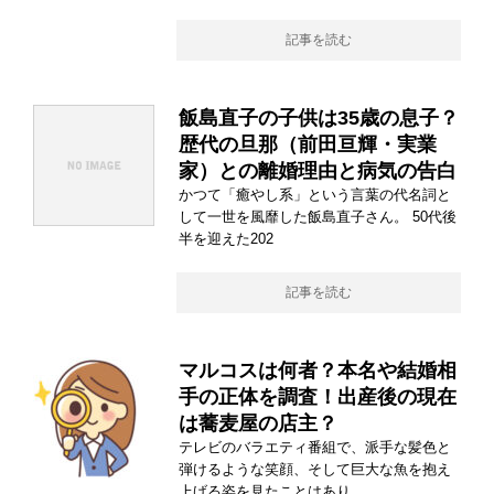
記事を読む
飯島直子の子供は35歳の息子？
歴代の旦那（前田亘輝・実業
家）との離婚理由と病気の告白
かつて「癒やし系」という言葉の代名詞と
して一世を風靡した飯島直子さん。 50代後
半を迎えた202
記事を読む
マルコスは何者？本名や結婚相
手の正体を調査！出産後の現在
は蕎麦屋の店主？
テレビのバラエティ番組で、派手な髪色と
弾けるような笑顔、そして巨大な魚を抱え
上げる姿を見たことはあり