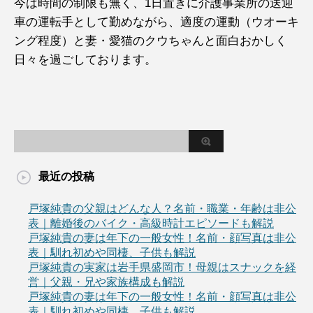
今は時間の制限も無く、1日置きに介護事業所の送迎
車の運転手として勤めながら、適度の運動（ウオーキ
ング程度）と妻・愛猫のクウちゃんと面白おかしく
日々を過ごしております。
最近の投稿
戸塚純貴の父親はどんな人？名前・職業・年齢は非公
表｜離婚後のバイク・高級時計エピソードも解説
戸塚純貴の妻は年下の一般女性！名前・顔写真は非公
表｜馴れ初めや同棲、子供も解説
戸塚純貴の実家は岩手県盛岡市！母親はスナックを経
営｜父親・兄や家族構成も解説
戸塚純貴の妻は年下の一般女性！名前・顔写真は非公
表｜馴れ初めや同棲、子供も解説