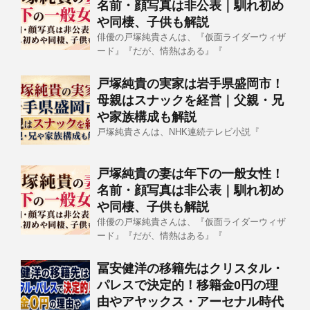
名前・顔写真は非公表｜馴れ初め
や同棲、子供も解説
俳優の戸塚純貴さんは、『仮面ライダーウィザ
ード』『だが、情熱はある』『
戸塚純貴の実家は岩手県盛岡市！
母親はスナックを経営｜父親・兄
や家族構成も解説
戸塚純貴さんは、NHK連続テレビ小説『
戸塚純貴の妻は年下の一般女性！
名前・顔写真は非公表｜馴れ初め
や同棲、子供も解説
俳優の戸塚純貴さんは、『仮面ライダーウィザ
ード』『だが、情熱はある』『
冨安健洋の移籍先はクリスタル・
パレスで決定的！移籍金0円の理
由やアヤックス・アーセナル時代