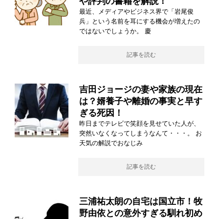
や評判の書籍を解説！
最近、メディアやビジネス界で「岩尾俊
兵」という名前を耳にする機会が増えたの
ではないでしょうか。 慶
記事を読む
吉田ジョージの妻や家族の現在
は？婿養子や離婚の事実と早す
ぎる死因！
昨日までテレビで笑顔を見せていた人が、
突然いなくなってしまうなんて・・・。 お
天気の解説でおなじみ
記事を読む
三浦祐太朗の自宅は国立市！牧
野由依との意外すぎる馴れ初め