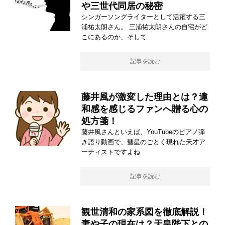
や三世代同居の秘密
シンガーソングライターとして活躍する三
浦祐太朗さん。 三浦祐太朗さんの自宅がど
こにあるのか、そして
記事を読む
藤井風が激変した理由とは？違
和感を感じるファンへ贈る心の
処方箋！
藤井風さんといえば、YouTubeのピアノ弾
き語り動画で、彗星のごとく現れた天才ア
ーティストですよね
記事を読む
観世清和の家系図を徹底解説！
妻や子の現在は？天皇陛下との