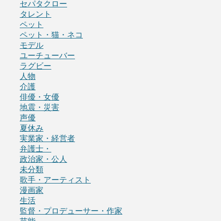
セパタクロー
タレント
ペット
ペット・猫・ネコ
モデル
ユーチューバー
ラグビー
人物
介護
俳優・女優
地震・災害
声優
夏休み
実業家・経営者
弁護士・
政治家・公人
未分類
歌手・アーティスト
漫画家
生活
監督・プロデューサー・作家