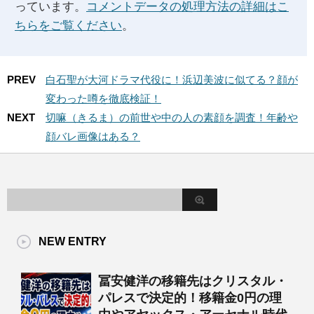
っています。
コメントデータの処理方法の詳細はこ
ちらをご覧ください
。
PREV
白石聖が大河ドラマ代役に！浜辺美波に似てる？顔が
変わった噂を徹底検証！
NEXT
切嘛（きるま）の前世や中の人の素顔を調査！年齢や
顔バレ画像はある？
NEW ENTRY
冨安健洋の移籍先はクリスタル・
パレスで決定的！移籍金0円の理