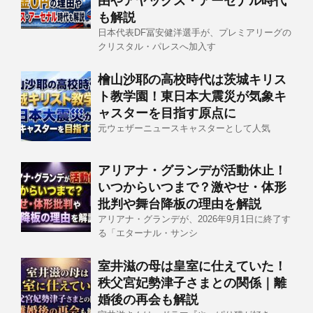
由やアヤックス・アーセナル時代
も解説
日本代表DF冨安健洋選手が、プレミアリーグの
クリスタル・パレスへ加入す
檜山沙耶の高校時代は茨城キリス
ト教学園！東日本大震災が気象キ
ャスターを目指す原点に
元ウェザーニュースキャスターとして人気
アリアナ・グランデが活動休止！
いつからいつまで？激やせ・体形
批判や舞台降板の理由を解説
アリアナ・グランデが、2026年9月1日に終了す
る「エターナル・サンシ
室井滋の母は皇室に仕えていた！
秩父宮妃勢津子さまとの関係｜離
婚後の再会も解説