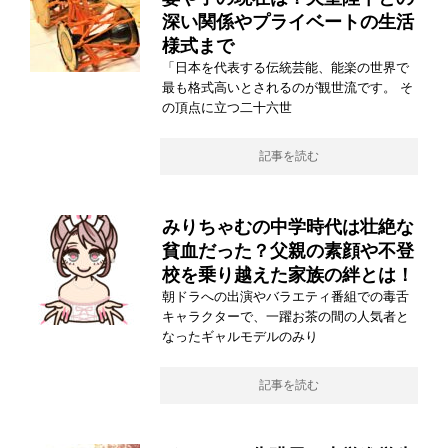
深い関係やプライベートの生活
様式まで
「日本を代表する伝統芸能、能楽の世界で
最も格式高いとされるのが観世流です。 そ
の頂点に立つ二十六世
記事を読む
みりちゃむの中学時代は壮絶な
貧血だった？父親の素顔や不登
校を乗り越えた家族の絆とは！
朝ドラへの出演やバラエティ番組での毒舌
キャラクターで、一躍お茶の間の人気者と
なったギャルモデルのみり
記事を読む