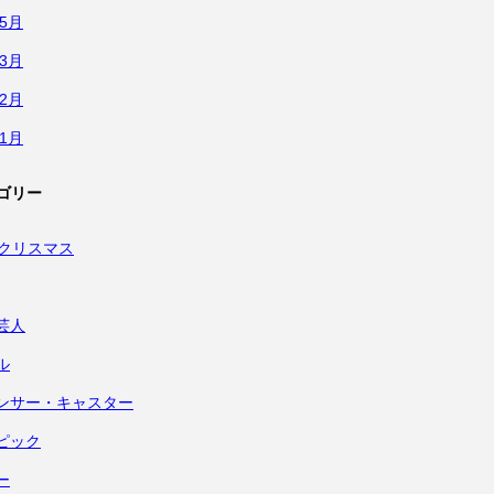
年5月
年3月
年2月
年1月
ゴリー
・クリスマス
芸人
ル
ンサー・キャスター
ピック
ー