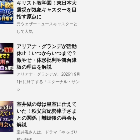
キリスト教学園！東日本大
震災が気象キャスターを目
指す原点に
元ウェザーニュースキャスターと
して人気
アリアナ・グランデが活動
休止！いつからいつまで？
激やせ・体形批判や舞台降
板の理由を解説
アリアナ・グランデが、2026年9月
1日に終了する「エターナル・サン
シ
室井滋の母は皇室に仕えて
いた！秩父宮妃勢津子さま
との関係｜離婚後の再会も
解説
室井滋さんは、ドラマ『やっぱり
猫が好き