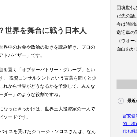
団塊世代
だ先の話
今は時間
？世界を舞台に戦う日本人
送迎車の
（ウオー
世界中のお金や政治の動きを読み解き、プロの
面白おか
アドバイザー」です。
点を置く「オブザーバトリー・グループ」とい
す。 投資コンサルタントという言葉を聞くと少
これから世界がどうなるかを予測して、みんな
ーダー」のような役割ですね。
最近
になったきっかけは、世界三大投資家の一人で
冨安健
ピソードです。
的！移
ドバイスを受けたジョージ・ソロスさんは、なん
代も解