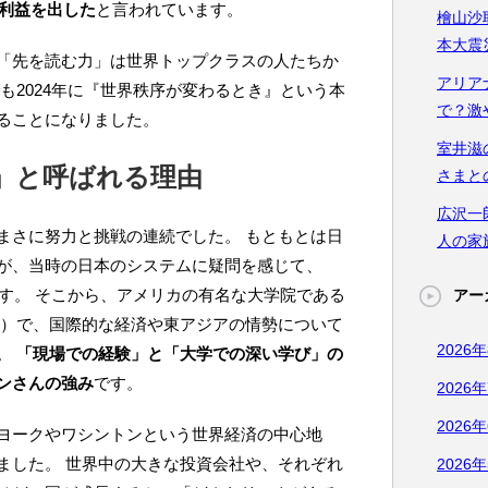
の利益を出した
と言われています。
檜山沙
本大震
「先を読む力」は世界トップクラスの人たちか
アリア
も2024年に『世界秩序が変わるとき』という本
で？激
ることになりました。
室井滋
」と呼ばれる理由
さまと
広沢一
まさに努力と挑戦の連続でした。 もともとは日
人の家
が、当時の日本のシステムに疑問を感じて、
ます。 そこから、アメリカの有名な大学院である
アー
IS）で、国際的な経済や東アジアの情勢について
2026
。
「現場での経験」と「大学での深い学び」の
ンさんの強み
です。
2026
2026
ヨークやワシントンという世界経済の中心地
ました。 世界中の大きな投資会社や、それぞれ
2026