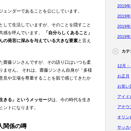
2019
ジェンダーであることを公にしています。
2019
として生活していますが、そのことを隠すこと
2019
共感を呼んでいます。
「自分らしくあること」
2019
んの発言に深みを与えている大きな要素
と言え
カテ
た齋藤ジンさんですが、その語り口はいつも柔
12月
りません。 それは、齋藤ジンさん自身が「多様
お正月
意見や立場を尊重することを肌で感じてきたか
お笑い
アイド
生きる」というメッセージ
は、今の時代を生き
アナウ
ヒントになります。
オリン
人関係の噂
サッカ