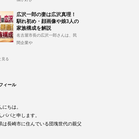
広沢一郎の妻は広沢真理！
馴れ初め・顔画像や娘3人の
家族構成を解説
名古屋市長の広沢一郎さんは、民
間企業や
と見る
フィール
んにちは。
んパパと申します。
県は長崎市に住んでいる団塊世代の親父