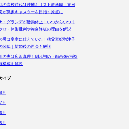
耶の高校時代は茨城キリスト教学園！東日
災が気象キャスターを目指す原点に
ナ・グランデが活動休止！いつからいつま
やせ・体形批判や舞台降板の理由を解説
の母は皇室に仕えていた！秩父宮妃勢津子
の関係｜離婚後の再会も解説
郎の妻は広沢真理！馴れ初め・顔画像や娘3
族構成を解説
カイブ
年8月
年7月
年6月
年5月