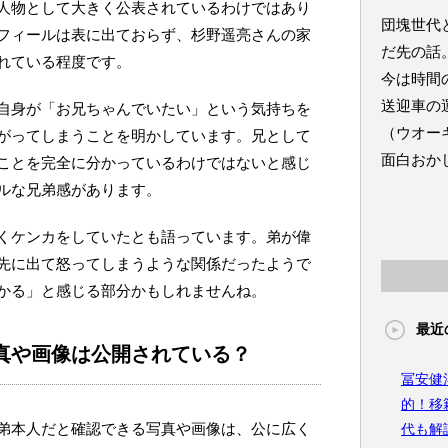
人物として大きく公表されているわけではあり
団塊世代
フィールは表に出ておらず、杉野遥亮さんの家
だ先の話
れている程度です。
今は時間
送迎車の
自身が「お兄ちゃんでいたい」という気持ちを
（ウオー
がってしまうことを明かしています。兄として
面白おか
ことを完全に分かっているわけではないと感じ
ルな兄弟感があります。
くケンカをしていたとも語っています。弟が偉
先に出て怒ってしまうような関係だったようで
かる」と感じる部分かもしれませんね。
最近
真や画像は公開されている？
冨安健
的！移
弟本人だと確認できる写真や画像は、公に広く
代も解