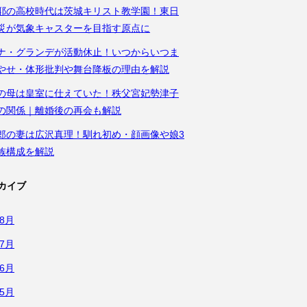
耶の高校時代は茨城キリスト教学園！東日
災が気象キャスターを目指す原点に
ナ・グランデが活動休止！いつからいつま
やせ・体形批判や舞台降板の理由を解説
の母は皇室に仕えていた！秩父宮妃勢津子
の関係｜離婚後の再会も解説
郎の妻は広沢真理！馴れ初め・顔画像や娘3
族構成を解説
カイブ
年8月
年7月
年6月
年5月