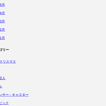
年5月
年4月
年3月
年2月
年1月
ゴリー
・クリスマス
芸人
ル
ンサー・キャスター
ピック