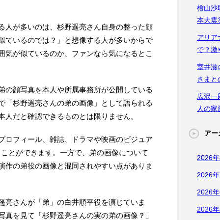
檜山沙
本大震
る人が多いのは、杉野遥亮さん自身の整った顔
アリア
似ているのでは？」と想像する人が多いからで
で？激
囲気が似ているのか、ファンなら気になるとこ
室井滋
さまと
弟の顔写真を本人や所属事務所が公開している
広沢一
で「杉野遥亮さんの弟の画像」として語られる
人の家
本人だと確認できるものとは限りません。
アー
プロフィール、雑誌、ドラマや映画のビジュア
く見ることができます。一方で、弟の画像について
2026
演作の弟役の画像と混同されやすい点がありま
2026
2026
遥亮さんが「弟」の白井順平役を演じていま
2026
写真を見て「杉野遥亮さんの実の弟の画像？」