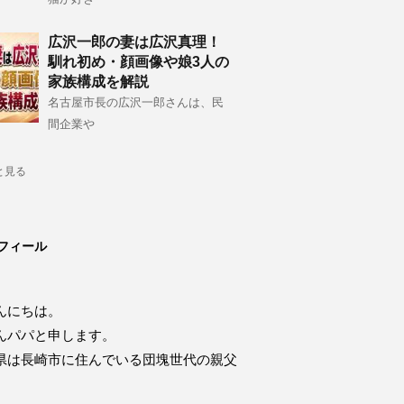
広沢一郎の妻は広沢真理！
馴れ初め・顔画像や娘3人の
家族構成を解説
名古屋市長の広沢一郎さんは、民
間企業や
と見る
フィール
んにちは。
んパパと申します。
県は長崎市に住んでいる団塊世代の親父