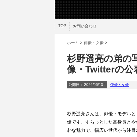
TOP
お問い合わせ
ホーム
>
俳優・女優
>
杉野遥亮の弟の
像・Twitter
公開日：
2026/06/13
:
俳優・女優
杉野遥亮さんは、俳優・モデルと
優です。すらっとした高身長とや
朴な魅力で、幅広い世代から注目