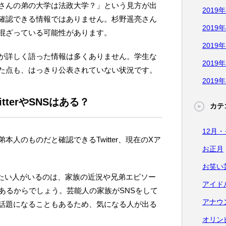
さんの弟の大学は法政大学？」という見方が出
2019
確認できる情報ではありません。杉野遥亮さん
2019
混ざっている可能性があります。
2019
が詳しく語った情報は多くありません。学生な
2019
た点も、はっきり公表されていない状況です。
2019
tterやSNSはある？
カテ
12月
人のものだと確認できるTwitter、現在のXア
お正月
お笑い
知りたい人がいるのは、家族の近況や兄弟エピソー
アイド
あるからでしょう。芸能人の家族がSNSをして
アナウ
話題になることもあるため、気になる人が出る
オリン