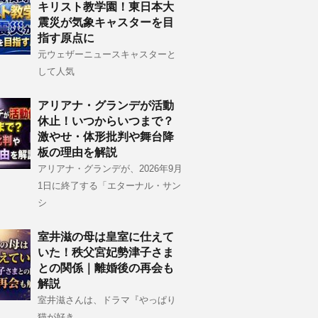
キリスト教学園！東日本大
震災が気象キャスターを目
指す原点に
元ウェザーニュースキャスターと
して人気
アリアナ・グランデが活動
休止！いつからいつまで？
激やせ・体形批判や舞台降
板の理由を解説
アリアナ・グランデが、2026年9月
1日に終了する「エターナル・サン
シ
室井滋の母は皇室に仕えて
いた！秩父宮妃勢津子さま
との関係｜離婚後の再会も
解説
室井滋さんは、ドラマ『やっぱり
猫が好き