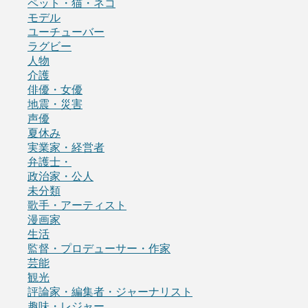
ペット・猫・ネコ
モデル
ユーチューバー
ラグビー
人物
介護
俳優・女優
地震・災害
声優
夏休み
実業家・経営者
弁護士・
政治家・公人
未分類
歌手・アーティスト
漫画家
生活
監督・プロデューサー・作家
芸能
観光
評論家・編集者・ジャーナリスト
趣味・レジャー