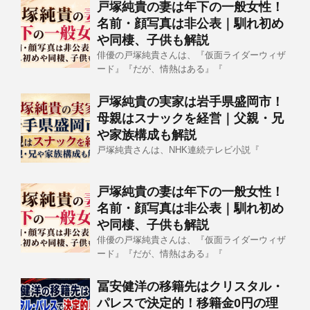
戸塚純貴の妻は年下の一般女性！
名前・顔写真は非公表｜馴れ初め
や同棲、子供も解説
俳優の戸塚純貴さんは、『仮面ライダーウィザ
ード』『だが、情熱はある』『
戸塚純貴の実家は岩手県盛岡市！
母親はスナックを経営｜父親・兄
や家族構成も解説
戸塚純貴さんは、NHK連続テレビ小説『
戸塚純貴の妻は年下の一般女性！
名前・顔写真は非公表｜馴れ初め
や同棲、子供も解説
俳優の戸塚純貴さんは、『仮面ライダーウィザ
ード』『だが、情熱はある』『
冨安健洋の移籍先はクリスタル・
パレスで決定的！移籍金0円の理