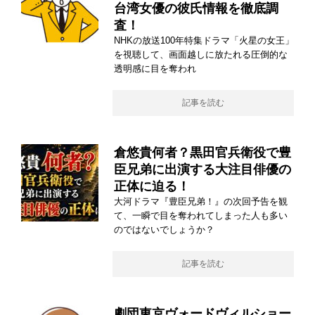
台湾女優の彼氏情報を徹底調
査！
NHKの放送100年特集ドラマ「火星の女王」
を視聴して、画面越しに放たれる圧倒的な
透明感に目を奪われ
記事を読む
倉悠貴何者？黒田官兵衛役で豊
臣兄弟に出演する大注目俳優の
正体に迫る！
大河ドラマ『豊臣兄弟！』の次回予告を観
て、一瞬で目を奪われてしまった人も多い
のではないでしょうか？
記事を読む
劇団東京ヴォードヴィルショー