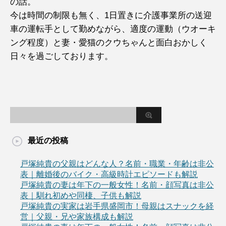
の話。
今は時間の制限も無く、1日置きに介護事業所の送迎
車の運転手として勤めながら、適度の運動（ウオーキ
ング程度）と妻・愛猫のクウちゃんと面白おかしく
日々を過ごしております。
最近の投稿
戸塚純貴の父親はどんな人？名前・職業・年齢は非公
表｜離婚後のバイク・高級時計エピソードも解説
戸塚純貴の妻は年下の一般女性！名前・顔写真は非公
表｜馴れ初めや同棲、子供も解説
戸塚純貴の実家は岩手県盛岡市！母親はスナックを経
営｜父親・兄や家族構成も解説