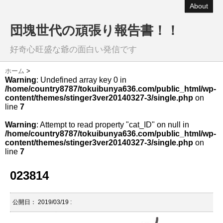
About
団塊世代の頑張り報告書！！
好奇心旺盛な爺の面白い発信です
ホーム
>
Warning
: Undefined array key 0 in
/home/country8787/tokuibunya636.com/public_html/wp-
content/themes/stinger3ver20140327-3/single.php
on
line
7
Warning
: Attempt to read property "cat_ID" on null in
/home/country8787/tokuibunya636.com/public_html/wp-
content/themes/stinger3ver20140327-3/single.php
on
line
7
023814
公開日：
2019/03/19
: