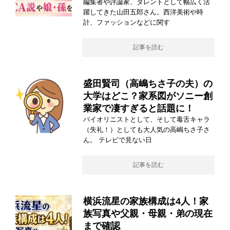
編集者や評論家、タレントとして幅広く活
躍してきた山田五郎さん。西洋美術や時
計、ファッションなどに関す
記事を読む
盛田賢司（高嶋ちさ子の夫）の
大学はどこ？家系図がソニー創
業家で凄すぎると話題に！
バイオリニストとして、そして毒舌キャラ
（失礼！）としても大人気の高嶋ちさ子さ
ん。 テレビで見ない日
記事を読む
横浜流星の家族構成は4人！家
族写真や父親・母親・弟の現在
まで確認