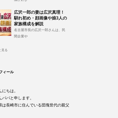
広沢一郎の妻は広沢真理！
馴れ初め・顔画像や娘3人の
家族構成を解説
名古屋市長の広沢一郎さんは、民
間企業や
と見る
フィール
んにちは。
んパパと申します。
県は長崎市に住んでいる団塊世代の親父