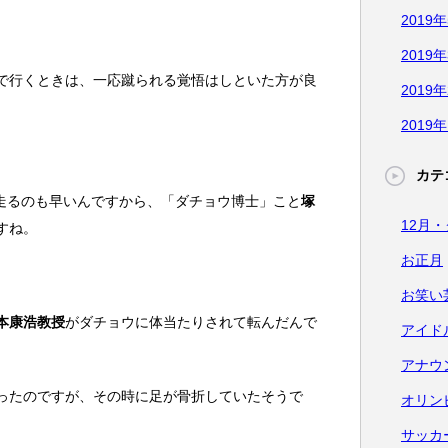
2019
2019
で行くときは、一応蹴られる覚悟はしといた方が良
2019
2019
カテ
走るのも早いんですから、「ダチョウ博士」こと
塚
12月
すね。
お正月
お笑い
本康浩教授
がダチョウに体当たりされて転んだんで
アイド
アナウ
ったのですが、その時に足が骨折していたそうで
オリン
サッカ