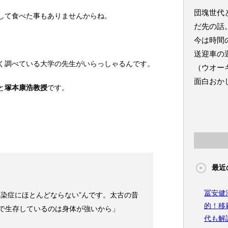
団塊世代
して食べた事もありませんからね。
だ先の話
今は時間
送迎車の
く調べている大学の先生がいらっしゃるんです。
（ウオー
面白おか
と
塚本康浩教授
です。
最近
冨安健
感染症にほとんどならない”んです。太古の昔
的！移
で生存しているのは身体が強いから」
代も解