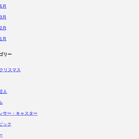
年5月
年3月
年2月
年1月
ゴリー
・クリスマス
芸人
ル
ンサー・キャスター
ピック
ー