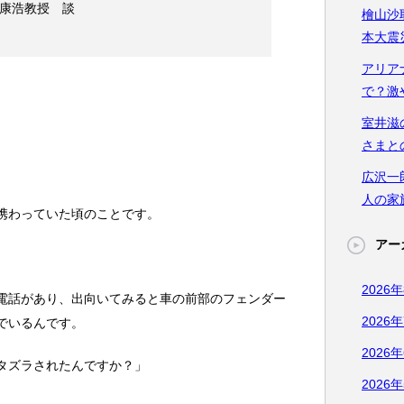
康浩教授 談
檜山沙
本大震
アリア
で？激
室井滋
さまと
広沢一
人の家
携わっていた頃のことです。
アー
2026
電話があり、出向いてみると車の前部のフェンダー
2026
でいるんです。
2026
タズラされたんですか？」
2026