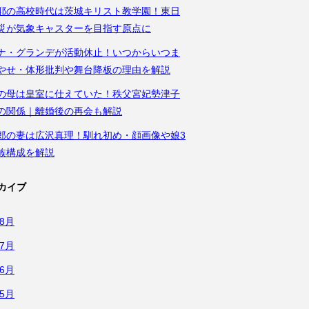
耶の高校時代は茨城キリスト教学園！東日
災が気象キャスターを目指す原点に
ナ・グランデが活動休止！いつからいつま
やせ・体形批判や舞台降板の理由を解説
の母は皇室に仕えていた！秩父宮妃勢津子
の関係｜離婚後の再会も解説
郎の妻は広沢真理！馴れ初め・顔画像や娘3
族構成を解説
カイブ
年8月
年7月
年6月
年5月