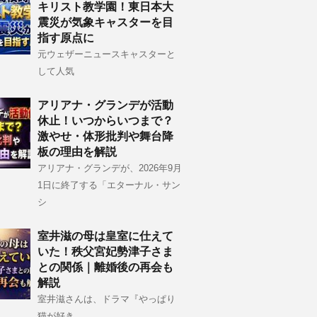
キリスト教学園！東日本大
震災が気象キャスターを目
指す原点に
元ウェザーニュースキャスターと
して人気
アリアナ・グランデが活動
休止！いつからいつまで？
激やせ・体形批判や舞台降
板の理由を解説
アリアナ・グランデが、2026年9月
1日に終了する「エターナル・サン
シ
室井滋の母は皇室に仕えて
いた！秩父宮妃勢津子さま
との関係｜離婚後の再会も
解説
室井滋さんは、ドラマ『やっぱり
猫が好き