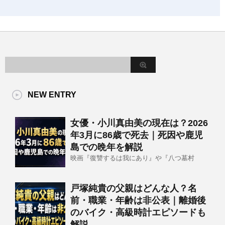
NEW ENTRY
女優・小川真由美の現在は？2026
年3月に86歳で死去｜死因や鹿児
島での晩年を解説
映画『復讐するは我にあり』や『八つ墓村
戸塚純貴の父親はどんな人？名
前・職業・年齢は非公表｜離婚後
のバイク・高級時計エピソードも
解説