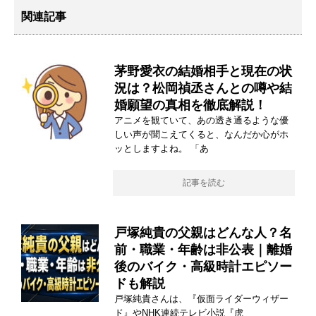
関連記事
茅野愛衣の結婚相手と現在の状
況は？松岡禎丞さんとの噂や結
婚願望の真相を徹底解説！
アニメを観ていて、あの透き通るような優
しい声が聞こえてくると、なんだか心がホ
ッとしますよね。 「あ
記事を読む
戸塚純貴の父親はどんな人？名
前・職業・年齢は非公表｜離婚
後のバイク・高級時計エピソー
ドも解説
戸塚純貴さんは、『仮面ライダーウィザー
ド』やNHK連続テレビ小説『虎