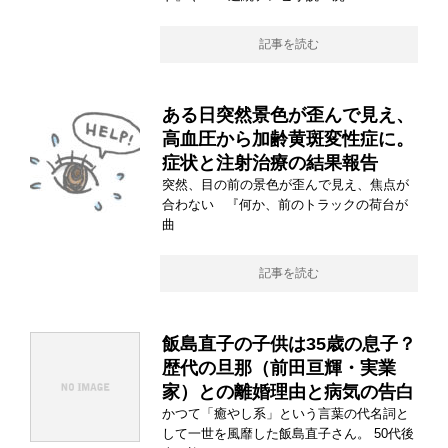
記事を読む
ある日突然景色が歪んで見え、
高血圧から加齢黄斑変性症に。
症状と注射治療の結果報告
突然、目の前の景色が歪んで見え、焦点が
合わない 『何か、前のトラックの荷台が
曲
記事を読む
飯島直子の子供は35歳の息子？
歴代の旦那（前田亘輝・実業
家）との離婚理由と病気の告白
かつて「癒やし系」という言葉の代名詞と
して一世を風靡した飯島直子さん。 50代後