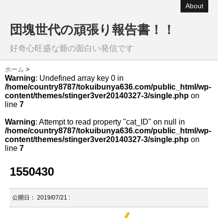
About
団塊世代の頑張り報告書！！
好奇心旺盛な爺の面白い発信です
ホーム
>
Warning
: Undefined array key 0 in
/home/country8787/tokuibunya636.com/public_html/wp-
content/themes/stinger3ver20140327-3/single.php
on
line
7
Warning
: Attempt to read property "cat_ID" on null in
/home/country8787/tokuibunya636.com/public_html/wp-
content/themes/stinger3ver20140327-3/single.php
on
line
7
1550430
公開日：
2019/07/21
: