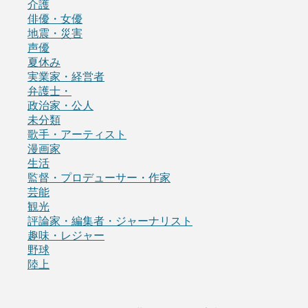
介護
俳優・女優
地震・災害
声優
夏休み
実業家・経営者
弁護士・
政治家・公人
未分類
歌手・アーティスト
漫画家
生活
監督・プロデューサー・作家
芸能
観光
評論家・編集者・ジャーナリスト
趣味・レジャー
野球
陸上