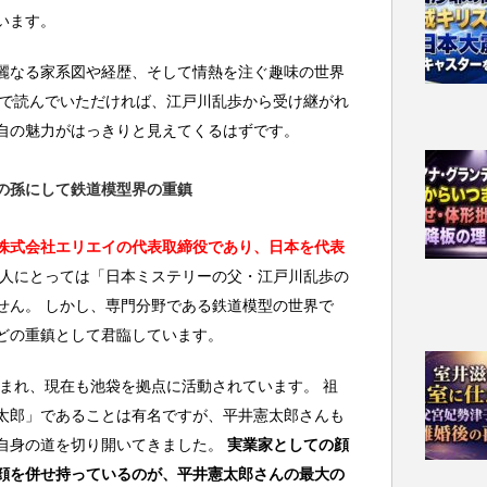
います。
麗なる家系図や経歴、そして情熱を注ぐ趣味の世界
まで読んでいただければ、江戸川乱歩から受け継がれ
自の魅力がはっきりと見えてくるはずです。
の孫にして鉄道模型界の重鎮
株式会社エリエイの代表取締役であり、日本を代表
の人にとっては「日本ミステリーの父・江戸川乱歩の
せん。 しかし、専門分野である鉄道模型の世界で
どの重鎮として君臨しています。
生まれ、現在も池袋を拠点に活動されています。 祖
太郎」であることは有名ですが、平井憲太郎さんも
自身の道を切り開いてきました。
実業家としての顔
顔を併せ持っているのが、平井憲太郎さんの最大の