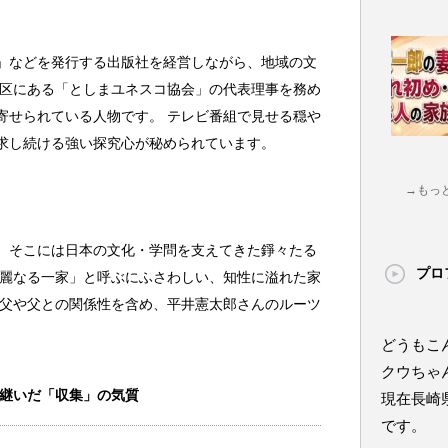
」などを発行する出版社を経営しながら、地域の文
島区にある「としまユネスコ協会」の代表理事を務め
寄せられている人物です。 テレビ番組で見せる穏や
求し続ける強い探究心が秘められています。
→もっ
、そこには日本の文化・学問を支えてきた錚々たる
プロ
華麗なる一家」と呼ぶにふさわしい、知性に溢れた家
祖父や父との関係性を含め、平井憲太郎さんのルーツ
どうもこ
クウちゃ
継いだ「収集」の気質
現在長崎
です。