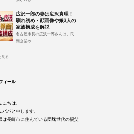
広沢一郎の妻は広沢真理！
馴れ初め・顔画像や娘3人の
家族構成を解説
名古屋市長の広沢一郎さんは、民
間企業や
と見る
フィール
んにちは。
んパパと申します。
県は長崎市に住んでいる団塊世代の親父