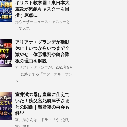
キリスト教学園！東日本大
震災が気象キャスターを目
指す原点に
元ウェザーニュースキャスターと
して人気
アリアナ・グランデが活動
休止！いつからいつまで？
激やせ・体形批判や舞台降
板の理由を解説
アリアナ・グランデが、2026年9月
1日に終了する「エターナル・サン
シ
室井滋の母は皇室に仕えて
いた！秩父宮妃勢津子さま
との関係｜離婚後の再会も
解説
室井滋さんは、ドラマ『やっぱり
猫が好き