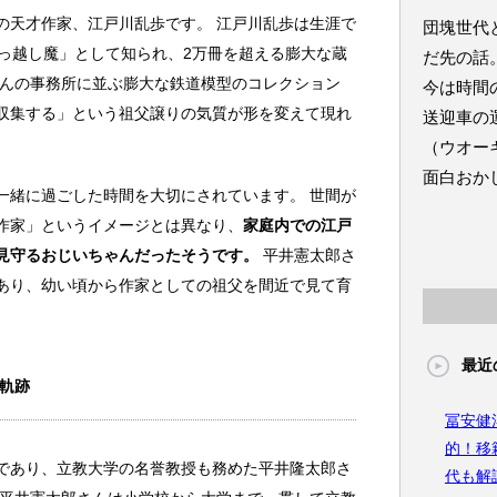
の天才作家、江戸川乱歩です。 江戸川乱歩は生涯で
団塊世代
引っ越し魔」として知られ、2万冊を超える膨大な蔵
だ先の話
さんの事務所に並ぶ膨大な鉄道模型のコレクション
今は時間
収集する」という祖父譲りの気質が形を変えて現れ
送迎車の
（ウオー
面白おか
一緒に過ごした時間を大切にされています。 世間が
作家」というイメージとは異なり、
家庭内での江戸
見守るおじいちゃんだったそうです。
平井憲太郎さ
あり、幼い頃から作家としての祖父を間近で見て育
最近
軌跡
冨安健
的！移
であり、立教大学の名誉教授も務めた平井隆太郎さ
代も解