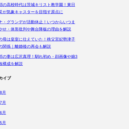
耶の高校時代は茨城キリスト教学園！東日
災が気象キャスターを目指す原点に
ナ・グランデが活動休止！いつからいつま
やせ・体形批判や舞台降板の理由を解説
の母は皇室に仕えていた！秩父宮妃勢津子
の関係｜離婚後の再会も解説
郎の妻は広沢真理！馴れ初め・顔画像や娘3
族構成を解説
カイブ
年8月
年7月
年6月
年5月