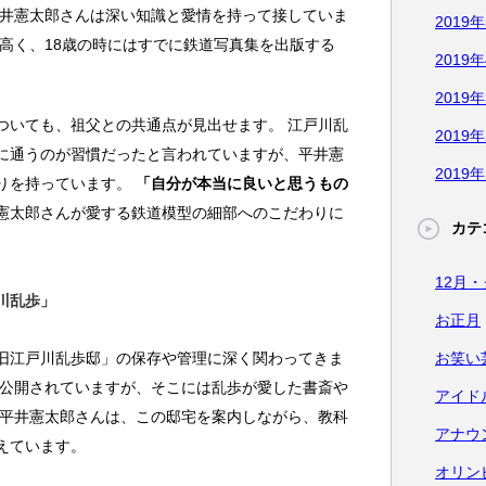
平井憲太郎さんは深い知識と愛情を持って接していま
2019
高く、18歳の時にはすでに鉄道写真集を出版する
2019
2019
ついても、祖父との共通点が見出せます。 江戸川乱
2019
に通うのが習慣だったと言われていますが、平井憲
2019
りを持っています。
「自分が本当に良いと思うもの
憲太郎さんが愛する鉄道模型の細部へのこだわりに
カテ
12月
川乱歩」
お正月
旧江戸川乱歩邸」の保存や管理に深く関わってきま
お笑い
て公開されていますが、そこには乱歩が愛した書斎や
アイド
 平井憲太郎さんは、この邸宅を案内しながら、教科
アナウ
えています。
オリン