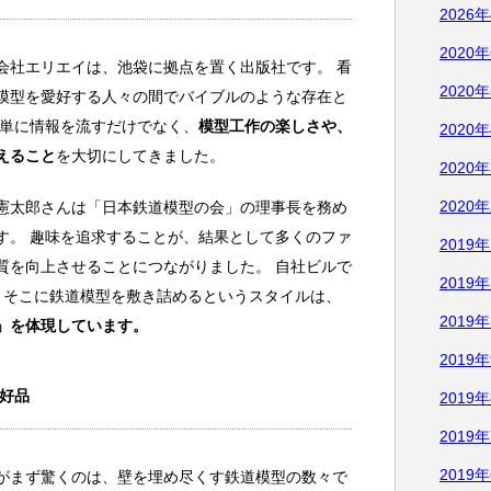
2026
2020
会社エリエイは、池袋に拠点を置く出版社です。 看
2020
模型を愛好する人々の間でバイブルのような存在と
、単に情報を流すだけでなく、
模型工作の楽しさや、
2020
えること
を大切にしてきました。
2020
2020
憲太郎さんは「日本鉄道模型の会」の理事長を務め
す。 趣味を追求することが、結果として多くのファ
2019
質を向上させることにつながりました。 自社ビルで
2019
、そこに鉄道模型を敷き詰めるというスタイルは、
2019
」を体現しています。
2019
好品
2019
2019
2019
がまず驚くのは、壁を埋め尽くす鉄道模型の数々で