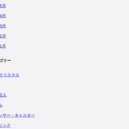
年5月
年4月
年3月
年2月
年1月
ゴリー
・クリスマス
芸人
ル
ンサー・キャスター
ピック