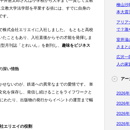
、平井憲太郎さんは小学校から大学まで一貫して立教
檜山沙
年に立教大学法学部を卒業する頃には、すでに自身の
本大震
です。
アリア
で？激
で株式会社エリエイに入社しました。 もともと高校
いたこともあり、入社直後からその才能を発揮しま
室井滋
道模型月刊誌「とれいん」を創刊し、
趣味をビジネス
さまと
。
広沢一
人の家
の深い情熱
アー
かせないのが、鉄道への異常なまでの愛情です。 単
文化を保存し、発信し続けることをライフワークと
2026
岐にわたり、出版物の発行からイベントの運営まで幅
2026
2026
2026
社エリエイの役割