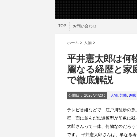
TOP
お問い合わせ
ホーム
>
人物
>
平井憲太郎は何
麗なる経歴と家
で徹底解説
公開日：
2026/04/23
:
人物
,
芸能
,
趣味
テレビ番組などで「江戸川乱歩の孫
壁一面に並んだ鉄道模型が印象に残
太郎さんって一体、何物なのだろう
です。 平井憲太郎さんは、単なる