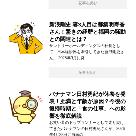
記事を読む
新浪剛史 妻3人目は都築明寿香
さん！驚きの経歴と福岡の騒動
との関連とは？
サントリーホールディングスの社長とし
て、日本経済界を牽引してきた新浪剛史さ
ん。 2025年9月に発
記事を読む
バナナマン日村勇紀が休養を発
表！肥満と年齢が原因？今後の
復帰時期と「食の仕事」への影
響を徹底解説
お笑い界のトップランナーとして走り続け
てきたバナナマンの日村勇紀さんが、2026
年4月28日に当面の