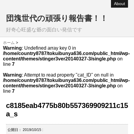
About
団塊世代の頑張り報告書！！
好奇心旺盛な爺の面白い発信です
ホーム
>
Warning
: Undefined array key 0 in
/home/country8787/tokuibunya636.com/public_html/wp-
content/themes/stinger3ver20140327-3/single.php
on
line
7
Warning
: Attempt to read property "cat_ID" on null in
/home/country8787/tokuibunya636.com/public_html/wp-
content/themes/stinger3ver20140327-3/single.php
on
line
7
c8185eab4775b80b557369909211c15
a_s
公開日：
2019/10/15
: