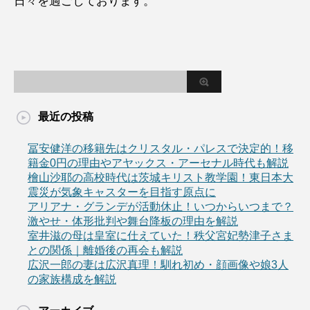
日々を過ごしております。
最近の投稿
冨安健洋の移籍先はクリスタル・パレスで決定的！移
籍金0円の理由やアヤックス・アーセナル時代も解説
檜山沙耶の高校時代は茨城キリスト教学園！東日本大
震災が気象キャスターを目指す原点に
アリアナ・グランデが活動休止！いつからいつまで？
激やせ・体形批判や舞台降板の理由を解説
室井滋の母は皇室に仕えていた！秩父宮妃勢津子さま
との関係｜離婚後の再会も解説
広沢一郎の妻は広沢真理！馴れ初め・顔画像や娘3人
の家族構成を解説