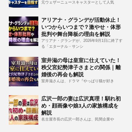
元ウェザーニュースキャスターとして人気
アリアナ・グランデが活動休止！
いつからいつまで？激やせ・体形
批判や舞台降板の理由を解説
アリアナ・グランデが、2026年9月1日に終了す
る「エターナル・サンシ
室井滋の母は皇室に仕えていた！
秩父宮妃勢津子さまとの関係｜離
婚後の再会も解説
室井滋さんは、ドラマ『やっぱり猫が好き
広沢一郎の妻は広沢真理！馴れ初
め・顔画像や娘3人の家族構成を
解説
名古屋市長の広沢一郎さんは、民間企業や