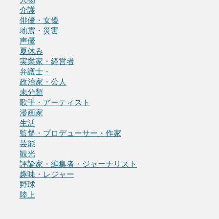
介護
俳優・女優
地震・災害
声優
夏休み
実業家・経営者
弁護士・
政治家・公人
未分類
歌手・アーティスト
漫画家
生活
監督・プロデューサー・作家
芸能
観光
評論家・編集者・ジャーナリスト
趣味・レジャー
野球
陸上