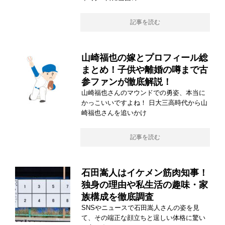
記事を読む
山崎福也の嫁とプロフィール総
まとめ！子供や離婚の噂まで古
参ファンが徹底解説！
山崎福也さんのマウンドでの勇姿、本当に
かっこいいですよね！ 日大三高時代から山
崎福也さんを追いかけ
記事を読む
石田嵩人はイケメン筋肉知事！
独身の理由や私生活の趣味・家
族構成を徹底調査
SNSやニュースで石田嵩人さんの姿を見
て、その端正な顔立ちと逞しい体格に驚い