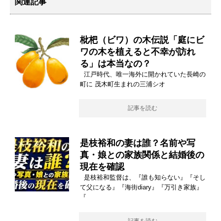
関連記事
枇杷（ビワ）の木伝説「庭にビ
ワの木を植えると不幸が訪れ
る」は本当なの？
江戸時代、唯一海外に開かれていた長崎の
町に 茂木町生まれの三浦シオ
記事を読む
是枝裕和の妻は誰？名前や写
真・娘との家族関係と結婚後の
現在を確認
是枝裕和監督は、『誰も知らない』『そし
て父になる』『海街diary』『万引き家族』
『