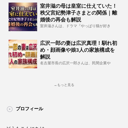
室井滋の母は皇室に仕えていた！
秩父宮妃勢津子さまとの関係｜離
婚後の再会も解説
室井滋さんは、ドラマ『やっぱり猫が好き
広沢一郎の妻は広沢真理！馴れ初
め・顔画像や娘3人の家族構成を
解説
名古屋市長の広沢一郎さんは、民間企業や
→もっと見る
プロフィール