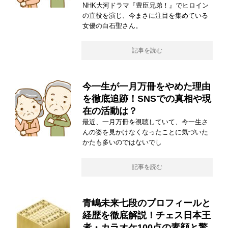
NHK大河ドラマ『豊臣兄弟！』でヒロイン
の直役を演じ、今まさに注目を集めている
女優の白石聖さん。
記事を読む
今一生が一月万冊をやめた理由
を徹底追跡！SNSでの真相や現
在の活動は？
最近、一月万冊を視聴していて、今一生さ
んの姿を見かけなくなったことに気づいた
かたも多いのではないでし
記事を読む
青嶋未来七段のプロフィールと
経歴を徹底解説！チェス日本王
者・カラオケ100点の素顔と驚