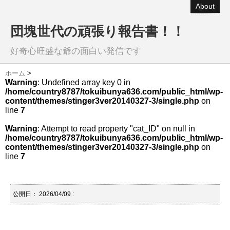
About
団塊世代の頑張り報告書！！
好奇心旺盛な爺の面白い発信です
ホーム
>
Warning
: Undefined array key 0 in
/home/country8787/tokuibunya636.com/public_html/wp-
content/themes/stinger3ver20140327-3/single.php
on
line
7
Warning
: Attempt to read property "cat_ID" on null in
/home/country8787/tokuibunya636.com/public_html/wp-
content/themes/stinger3ver20140327-3/single.php
on
line
7
公開日：
2026/04/09
: