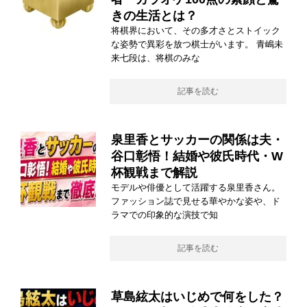
きの生活とは？
将棋界において、その多才さとストイック
な姿勢で異彩を放つ棋士がいます。 青嶋未
来七段は、将棋のみな
記事を読む
泉里香とサッカーの関係は夫・
谷口彰悟！結婚や彼氏時代・W
杯観戦まで解説
モデルや俳優として活躍する泉里香さん。
ファッション誌で見せる華やかな姿や、ド
ラマでの印象的な演技で知
記事を読む
草島絃太はいじめで何をした？