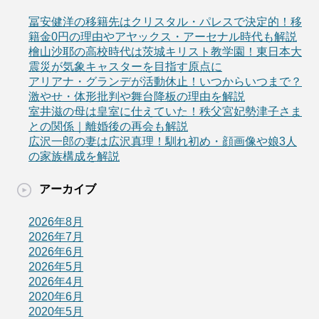
冨安健洋の移籍先はクリスタル・パレスで決定的！移
籍金0円の理由やアヤックス・アーセナル時代も解説
檜山沙耶の高校時代は茨城キリスト教学園！東日本大
震災が気象キャスターを目指す原点に
アリアナ・グランデが活動休止！いつからいつまで？
激やせ・体形批判や舞台降板の理由を解説
室井滋の母は皇室に仕えていた！秩父宮妃勢津子さま
との関係｜離婚後の再会も解説
広沢一郎の妻は広沢真理！馴れ初め・顔画像や娘3人
の家族構成を解説
アーカイブ
2026年8月
2026年7月
2026年6月
2026年5月
2026年4月
2020年6月
2020年5月