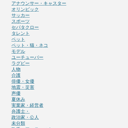
アナウンサー・キャスター
オリンピック
サッカー
スポーツ
セパタクロー
タレント
ペット
ペット・猫・ネコ
モデル
ユーチューバー
ラグビー
人物
介護
俳優・女優
地震・災害
声優
夏休み
実業家・経営者
弁護士・
政治家・公人
未分類