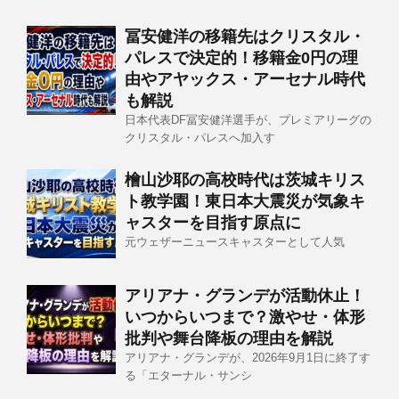
冨安健洋の移籍先はクリスタル・
パレスで決定的！移籍金0円の理
由やアヤックス・アーセナル時代
も解説
日本代表DF冨安健洋選手が、プレミアリーグの
クリスタル・パレスへ加入す
檜山沙耶の高校時代は茨城キリス
ト教学園！東日本大震災が気象キ
ャスターを目指す原点に
元ウェザーニュースキャスターとして人気
アリアナ・グランデが活動休止！
いつからいつまで？激やせ・体形
批判や舞台降板の理由を解説
アリアナ・グランデが、2026年9月1日に終了す
る「エターナル・サンシ