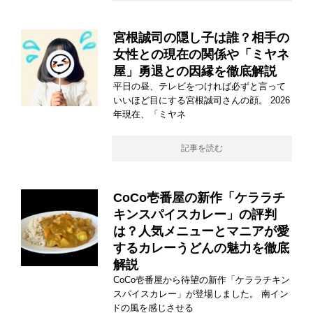
宮根誠司の隠し子は誰？相手の
女性との現在の関係や「ミヤネ
屋」勇退との因縁を徹底解説
平日の昼、テレビをつければ必ずと言って
いいほど目にする宮根誠司さんの顔。 2026
年現在、「ミヤネ
記事を読む
CoCo壱番屋の新作「ケララチ
キンスパイスカレー」の評判
は？人気メニューとマニアが愛
するカレーうどんの魅力を徹底
解説
CoCo壱番屋から待望の新作「ケララチキン
スパイスカレー」が登場しました。 南イン
ドの風を感じさせる