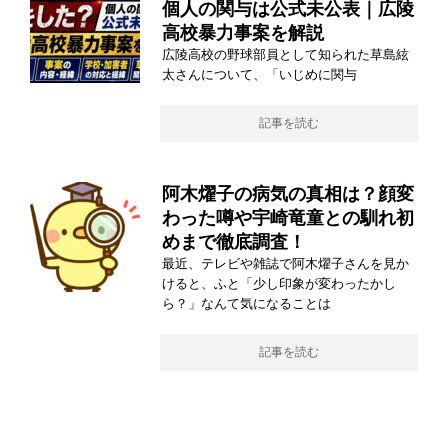
個人の関与は公式未公表｜広陵
高校暴力事案を解説
広陵高校の野球部員として知られた草島絃
太さんについて、「いじめに関与
記事を読む
阿木燿子の病気の真相は？顔変
わった噂や宇崎竜童との馴れ初
めまで徹底調査！
最近、テレビや雑誌で阿木燿子さんを見か
けると、ふと「少し印象が変わったかし
ら？」なんて気になることは
記事を読む