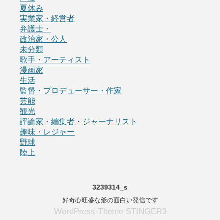
夏休み
実業家・経営者
弁護士・
政治家・公人
未分類
歌手・アーティスト
漫画家
生活
監督・プロデューサー・作家
芸能
観光
評論家・編集者・ジャーナリスト
趣味・レジャー
野球
陸上
3239314_s
好奇心旺盛な爺の面白い発信です
WordPress-Theme STINGER3