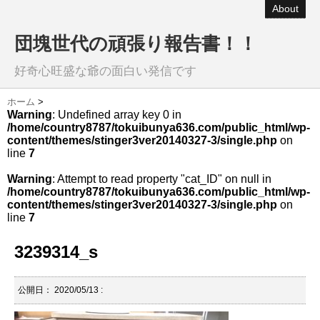
About
団塊世代の頑張り報告書！！
好奇心旺盛な爺の面白い発信です
ホーム
>
Warning
: Undefined array key 0 in
/home/country8787/tokuibunya636.com/public_html/wp-
content/themes/stinger3ver20140327-3/single.php
on
line
7
Warning
: Attempt to read property "cat_ID" on null in
/home/country8787/tokuibunya636.com/public_html/wp-
content/themes/stinger3ver20140327-3/single.php
on
line
7
3239314_s
公開日：
2020/05/13
: