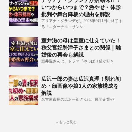
アリアナ・グランデが活動休止！
いつからいつまで？激やせ・体形
批判や舞台降板の理由を解説
アリアナ・グランデが、2026年9月1日に終了す
る「エターナル・サンシ
室井滋の母は皇室に仕えていた！
秩父宮妃勢津子さまとの関係｜離
婚後の再会も解説
室井滋さんは、ドラマ『やっぱり猫が好き
広沢一郎の妻は広沢真理！馴れ初
め・顔画像や娘3人の家族構成を
解説
名古屋市長の広沢一郎さんは、民間企業や
→もっと見る