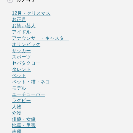
12月・クリスマス
お正月
お笑い芸人
アイドル
アナウンサー・キャスター
オリンピック
サッカー
スポーツ
セパタクロー
タレント
ペット
ペット・猫・ネコ
モデル
ユーチューバー
ラグビー
人物
介護
俳優・女優
地震・災害
声優