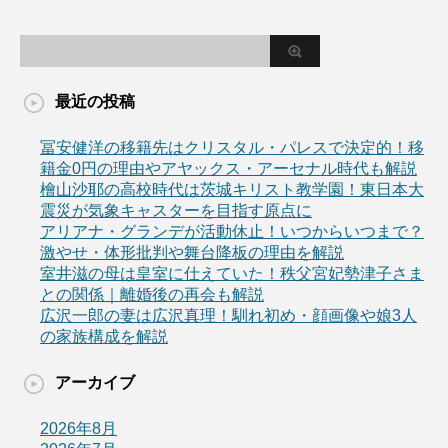
最近の投稿
冨安健洋の移籍先はクリスタル・パレスで決定的！移
籍金0円の理由やアヤックス・アーセナル時代も解説
檜山沙耶の高校時代は茨城キリスト教学園！東日本大
震災が気象キャスターを目指す原点に
アリアナ・グランデが活動休止！いつからいつまで？
激やせ・体形批判や舞台降板の理由を解説
室井滋の母は皇室に仕えていた！秩父宮妃勢津子さま
との関係｜離婚後の再会も解説
広沢一郎の妻は広沢真理！馴れ初め・顔画像や娘3人
の家族構成を解説
アーカイブ
2026年8月