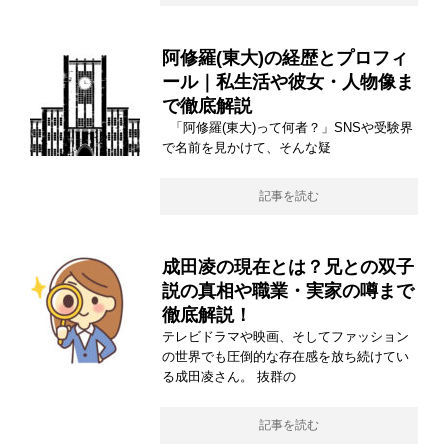
阿修羅(東大)の経歴とプロフィ
ール｜私生活や彼女・人物像ま
で徹底解説
「阿修羅(東大)って何者？」SNSや受験界
で名前を見かけて、そんな疑
記事を読む
成田凌の現在とは？兄との双子
説の真相や職業・実家の噂まで
徹底解説！
テレビドラマや映画、そしてファッション
の世界でも圧倒的な存在感を放ち続けてい
る成田凌さん。 抜群の
記事を読む