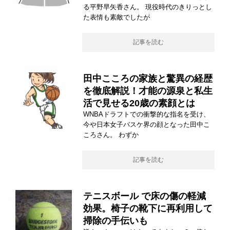
る平野早矢香さん。 現役時代のきりっとし
た表情も素敵でしたが
記事を読む
田中こころの家族と驚異の経歴
を徹底解説！才能の源泉と私生
活で見せる20歳の素顔とは
WNBAドラフトでの衝撃的な指名を受け、
今や日本女子バスケ界の顔となった田中こ
ころさん。 わずか
記事を読む
テニスボール で床の傷の軽減
効果。椅子の靴下に再利用して
掃除の手伝いも