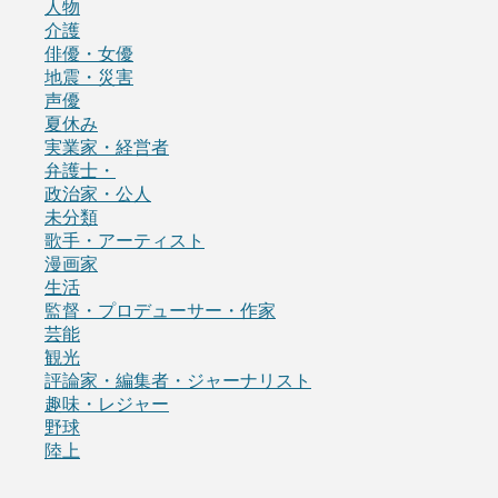
人物
介護
俳優・女優
地震・災害
声優
夏休み
実業家・経営者
弁護士・
政治家・公人
未分類
歌手・アーティスト
漫画家
生活
監督・プロデューサー・作家
芸能
観光
評論家・編集者・ジャーナリスト
趣味・レジャー
野球
陸上