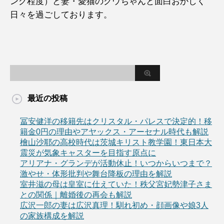
ング程度）と妻・愛猫のクウちゃんと面白おかしく
日々を過ごしております。
最近の投稿
冨安健洋の移籍先はクリスタル・パレスで決定的！移
籍金0円の理由やアヤックス・アーセナル時代も解説
檜山沙耶の高校時代は茨城キリスト教学園！東日本大
震災が気象キャスターを目指す原点に
アリアナ・グランデが活動休止！いつからいつまで？
激やせ・体形批判や舞台降板の理由を解説
室井滋の母は皇室に仕えていた！秩父宮妃勢津子さま
との関係｜離婚後の再会も解説
広沢一郎の妻は広沢真理！馴れ初め・顔画像や娘3人
の家族構成を解説