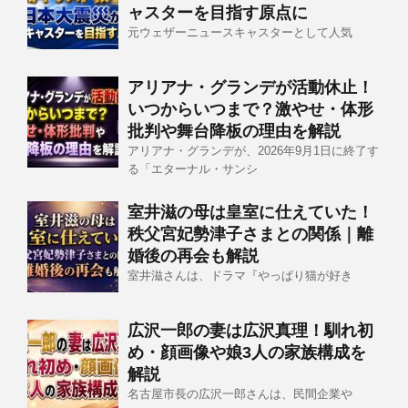
ャスターを目指す原点に
元ウェザーニュースキャスターとして人気
アリアナ・グランデが活動休止！
いつからいつまで？激やせ・体形
批判や舞台降板の理由を解説
アリアナ・グランデが、2026年9月1日に終了す
る「エターナル・サンシ
室井滋の母は皇室に仕えていた！
秩父宮妃勢津子さまとの関係｜離
婚後の再会も解説
室井滋さんは、ドラマ『やっぱり猫が好き
広沢一郎の妻は広沢真理！馴れ初
め・顔画像や娘3人の家族構成を
解説
名古屋市長の広沢一郎さんは、民間企業や