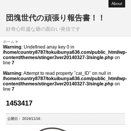
About
団塊世代の頑張り報告書！！
好奇心旺盛な爺の面白い発信です
ホーム
>
Warning
: Undefined array key 0 in
/home/country8787/tokuibunya636.com/public_html/wp-
content/themes/stinger3ver20140327-3/single.php
on
line
7
Warning
: Attempt to read property "cat_ID" on null in
/home/country8787/tokuibunya636.com/public_html/wp-
content/themes/stinger3ver20140327-3/single.php
on
line
7
1453417
公開日：
2019/11/16
: