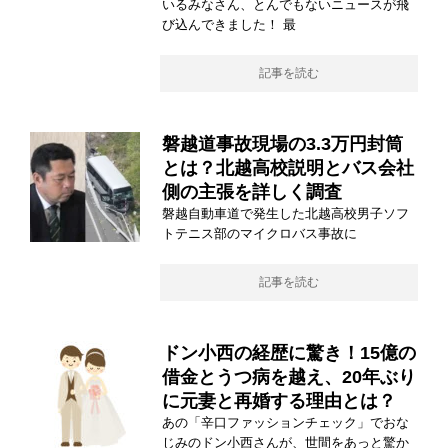
いるみなさん、とんでもないニュースが飛
び込んできました！ 最
記事を読む
磐越道事故現場の3.3万円封筒
とは？北越高校説明とバス会社
側の主張を詳しく調査
磐越自動車道で発生した北越高校男子ソフ
トテニス部のマイクロバス事故に
記事を読む
ドン小西の経歴に驚き！15億の
借金とうつ病を越え、20年ぶり
に元妻と再婚する理由とは？
あの「辛口ファッションチェック」でおな
じみのドン小西さんが、世間をあっと驚か