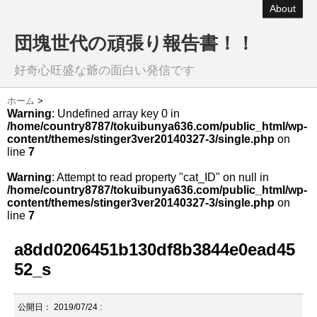
About
団塊世代の頑張り報告書！！
好奇心旺盛な爺の面白い発信です
ホーム
>
Warning
: Undefined array key 0 in
/home/country8787/tokuibunya636.com/public_html/wp-
content/themes/stinger3ver20140327-3/single.php
on
line
7
Warning
: Attempt to read property "cat_ID" on null in
/home/country8787/tokuibunya636.com/public_html/wp-
content/themes/stinger3ver20140327-3/single.php
on
line
7
a8dd0206451b130df8b3844e0ead45
52_s
公開日：
2019/07/24
: