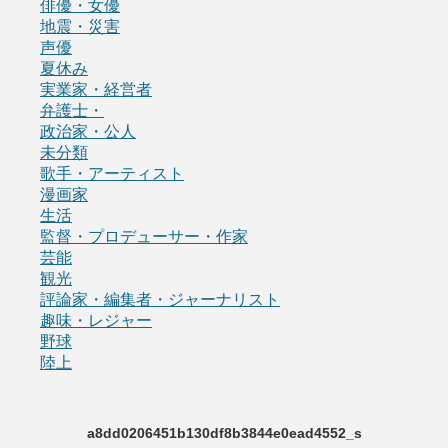
俳優・女優
地震・災害
声優
夏休み
実業家・経営者
弁護士・
政治家・公人
未分類
歌手・アーティスト
漫画家
生活
監督・プロデューサー・作家
芸能
観光
評論家・編集者・ジャーナリスト
趣味・レジャー
野球
陸上
a8dd0206451b130df8b3844e0ead4552_s