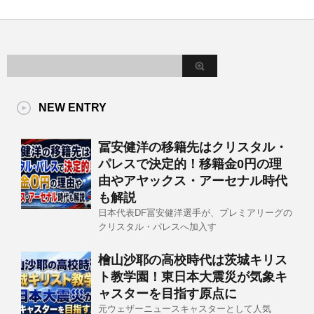
NEW ENTRY
冨安健洋の移籍先はクリスタル・
パレスで決定的！移籍金0円の理
由やアヤックス・アーセナル時代
も解説
日本代表DF冨安健洋選手が、プレミアリーグの
クリスタル・パレスへ加入す
檜山沙耶の高校時代は茨城キリス
ト教学園！東日本大震災が気象キ
ャスターを目指す原点に
元ウェザーニュースキャスターとして人気