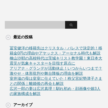
最近の投稿
冨安健洋の移籍先はクリスタル・パレスで決定的！移
籍金0円の理由やアヤックス・アーセナル時代も解説
檜山沙耶の高校時代は茨城キリスト教学園！東日本大
震災が気象キャスターを目指す原点に
アリアナ・グランデが活動休止！いつからいつまで？
激やせ・体形批判や舞台降板の理由を解説
室井滋の母は皇室に仕えていた！秩父宮妃勢津子さま
との関係｜離婚後の再会も解説
広沢一郎の妻は広沢真理！馴れ初め・顔画像や娘3人
の家族構成を解説
アーカイブ