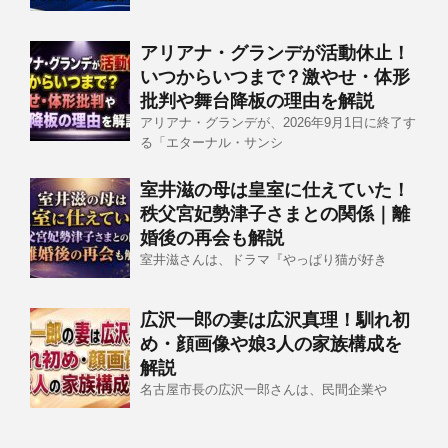
アリアナ・グランデが活動休止！
いつからいつまで？激やせ・体形
批判や舞台降板の理由を解説
アリアナ・グランデが、2026年9月1日に終了す
る「エターナル・サンシ
室井滋の母は皇室に仕えていた！
秩父宮妃勢津子さまとの関係｜離
婚後の再会も解説
室井滋さんは、ドラマ『やっぱり猫が好き
広沢一郎の妻は広沢真理！馴れ初
め・顔画像や娘3人の家族構成を
解説
名古屋市長の広沢一郎さんは、民間企業や