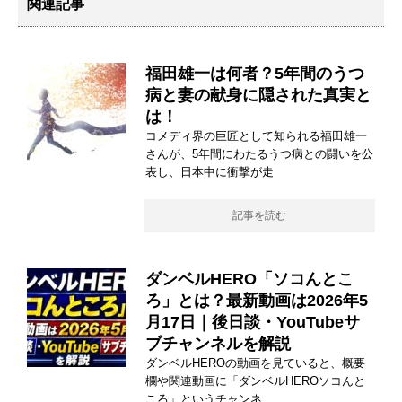
関連記事
福田雄一は何者？5年間のうつ
病と妻の献身に隠された真実と
は！
コメディ界の巨匠として知られる福田雄一
さんが、5年間にわたるうつ病との闘いを公
表し、日本中に衝撃が走
記事を読む
ダンベルHERO「ソコんとこ
ろ」とは？最新動画は2026年5
月17日｜後日談・YouTubeサ
ブチャンネルを解説
ダンベルHEROの動画を見ていると、概要
欄や関連動画に「ダンベルHEROソコんと
ころ」というチャンネ