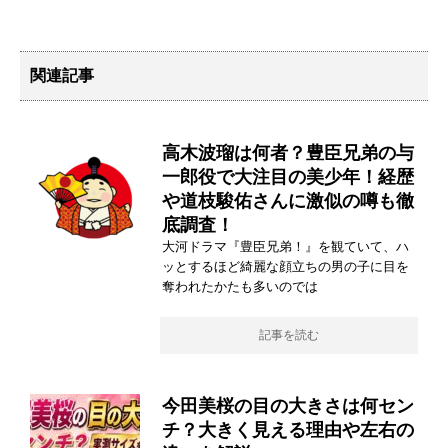
関連記事
高木波瑠は何者？豊臣兄弟の与
一郎役で大注目の美少年！経歴
や道枝駿佑さんに激似の噂も徹
底調査！
大河ドラマ『豊臣兄弟！』を観ていて、ハ
ッとするほど綺麗な顔立ちの男の子に目を
奪われたかたも多いのでは
記事を読む
今田美桜の目の大きさは何セン
チ？大きく見える理由や左右の