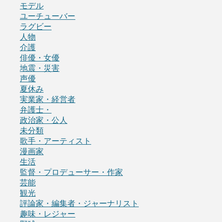
モデル
ユーチューバー
ラグビー
人物
介護
俳優・女優
地震・災害
声優
夏休み
実業家・経営者
弁護士・
政治家・公人
未分類
歌手・アーティスト
漫画家
生活
監督・プロデューサー・作家
芸能
観光
評論家・編集者・ジャーナリスト
趣味・レジャー