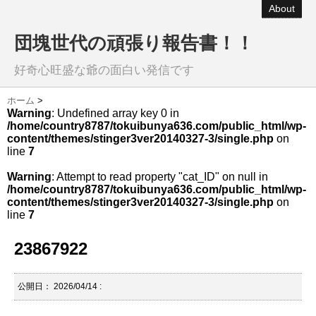
About
団塊世代の頑張り報告書！！
好奇心旺盛な爺の面白い発信です
ホーム
>
Warning
: Undefined array key 0 in
/home/country8787/tokuibunya636.com/public_html/wp-
content/themes/stinger3ver20140327-3/single.php
on
line
7
Warning
: Attempt to read property "cat_ID" on null in
/home/country8787/tokuibunya636.com/public_html/wp-
content/themes/stinger3ver20140327-3/single.php
on
line
7
23867922
公開日：
2026/04/14
: