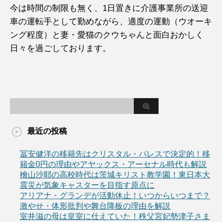
今は時間の制限も無く、1日置きに介護事業所の送迎
車の運転手として勤めながら、適度の運動（ウオーキ
ング程度）と妻・愛猫のクウちゃんと面白おかしく
日々を過ごしております。
最近の投稿
冨安健洋の移籍先はクリスタル・パレスで決定的！移
籍金0円の理由やアヤックス・アーセナル時代も解説
檜山沙耶の高校時代は茨城キリスト教学園！東日本大
震災が気象キャスターを目指す原点に
アリアナ・グランデが活動休止！いつからいつまで？
激やせ・体形批判や舞台降板の理由を解説
室井滋の母は皇室に仕えていた！秩父宮妃勢津子さま