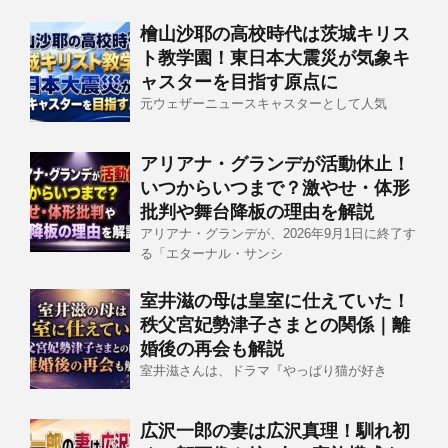
檜山沙耶の高校時代は茨城キリス
ト教学園！東日本大震災が気象キ
ャスターを目指す原点に
元ウェザーニュースキャスターとして人気
アリアナ・グランデが活動休止！
いつからいつまで？激やせ・体形
批判や舞台降板の理由を解説
アリアナ・グランデが、2026年9月1日に終了す
る「エターナル・サンシ
室井滋の母は皇室に仕えていた！
秩父宮妃勢津子さまとの関係｜離
婚後の再会も解説
室井滋さんは、ドラマ『やっぱり猫が好き
広沢一郎の妻は広沢真理！馴れ初