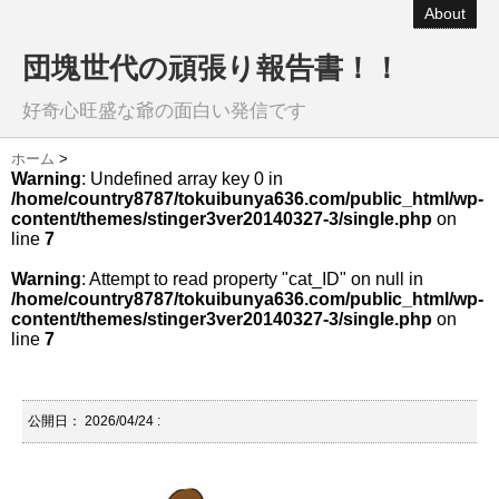
About
団塊世代の頑張り報告書！！
好奇心旺盛な爺の面白い発信です
ホーム
>
Warning
: Undefined array key 0 in
/home/country8787/tokuibunya636.com/public_html/wp-
content/themes/stinger3ver20140327-3/single.php
on
line
7
Warning
: Attempt to read property "cat_ID" on null in
/home/country8787/tokuibunya636.com/public_html/wp-
content/themes/stinger3ver20140327-3/single.php
on
line
7
公開日：
2026/04/24
: