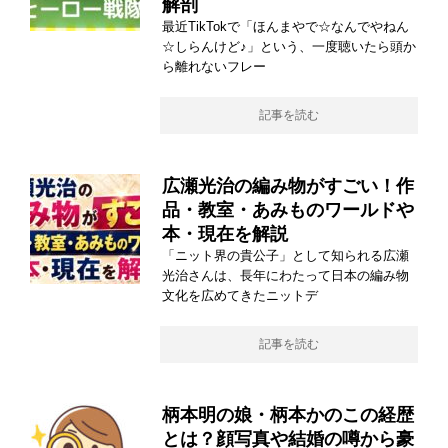
解剖
最近TikTokで「ほんまやで☆なんでやねん
☆しらんけど♪」という、一度聴いたら頭か
ら離れないフレー
記事を読む
広瀬光治の編み物がすごい！作
品・教室・あみものワールドや
本・現在を解説
「ニット界の貴公子」として知られる広瀬
光治さんは、長年にわたって日本の編み物
文化を広めてきたニットデ
記事を読む
柄本明の娘・柄本かのこの経歴
とは？顔写真や結婚の噂から豪