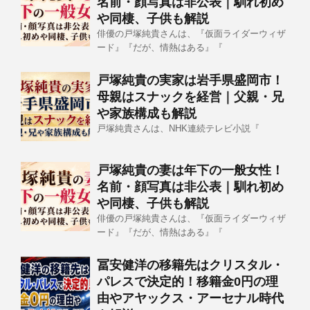
名前・顔写真は非公表｜馴れ初め
や同棲、子供も解説
俳優の戸塚純貴さんは、『仮面ライダーウィザ
ード』『だが、情熱はある』『
戸塚純貴の実家は岩手県盛岡市！
母親はスナックを経営｜父親・兄
や家族構成も解説
戸塚純貴さんは、NHK連続テレビ小説『
戸塚純貴の妻は年下の一般女性！
名前・顔写真は非公表｜馴れ初め
や同棲、子供も解説
俳優の戸塚純貴さんは、『仮面ライダーウィザ
ード』『だが、情熱はある』『
冨安健洋の移籍先はクリスタル・
パレスで決定的！移籍金0円の理
由やアヤックス・アーセナル時代