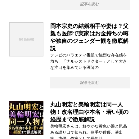
記事を読む
岡本宗史の結婚相手や妻は？父
親も医師で実家はお金持ちの噂
や独自のジェンダー観を徹底解
説
テレビのバラエティ番組で強烈な存在感を
放ち、「ナルシストドクター」として大き
な注目を集めている医師の
記事を読む
丸山明宏と美輪明宏は同一人
物！改名理由や本名・若い頃の
経歴まで徹底解説
美輪明宏さんは、鮮やかな黄色い髪と気品
ある語り口で知られ、歌手や俳優、演出
家、声優、作家として長年活