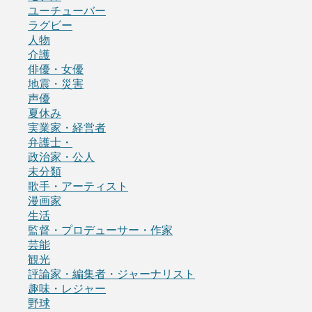
ユーチューバー
ラグビー
人物
介護
俳優・女優
地震・災害
声優
夏休み
実業家・経営者
弁護士・
政治家・公人
未分類
歌手・アーティスト
漫画家
生活
監督・プロデューサー・作家
芸能
観光
評論家・編集者・ジャーナリスト
趣味・レジャー
野球