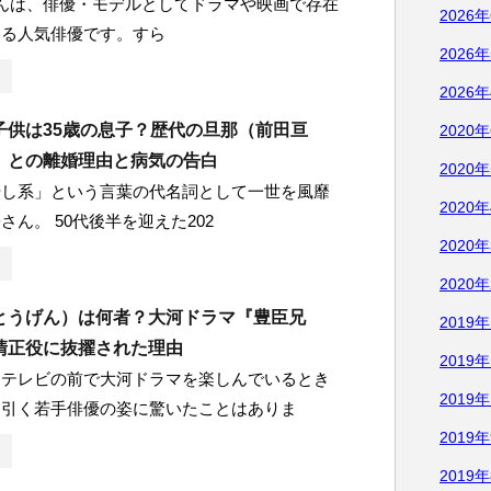
んは、俳優・モデルとしてドラマや映画で存在
2026
いる人気俳優です。すら
2026
2026
子供は35歳の息子？歴代の旦那（前田亘
2020
）との離婚理由と病気の告白
2020
やし系」という言葉の代名詞として一世を風靡
2020
さん。 50代後半を迎えた202
2020
2020
とうげん）は何者？大河ドラマ『豊臣兄
2019
清正役に抜擢された理由
2019
、テレビの前で大河ドラマを楽しんでいるとき
2019
を引く若手俳優の姿に驚いたことはありま
2019
2019