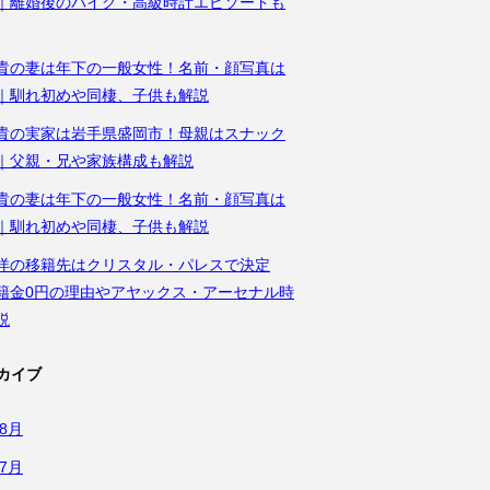
｜離婚後のバイク・高級時計エピソードも
貴の妻は年下の一般女性！名前・顔写真は
｜馴れ初めや同棲、子供も解説
貴の実家は岩手県盛岡市！母親はスナック
｜父親・兄や家族構成も解説
貴の妻は年下の一般女性！名前・顔写真は
｜馴れ初めや同棲、子供も解説
洋の移籍先はクリスタル・パレスで決定
籍金0円の理由やアヤックス・アーセナル時
説
カイブ
年8月
年7月