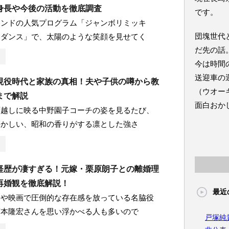
身長や今後の活動を徹底調査
です。
ランドの人気プログラム「ジャンボリミッキ
団塊世代
・ダンス」で、太陽のような笑顔を見せてく
だ先の話
今は時間
送迎車の
現役時代と家族の真相！夫や子供の噂から教
（ウオー
まで解説
面白おか
面越しに映る中野園子コーチの姿を見るたび、
懐かしい、昭和の香りがする凛とした強さ
経歴が凄すぎる！元嫁・栗原朗子との離婚理
再婚観を徹底解説！
最近
マや映画で圧倒的な存在感を放っている名脇役
藤本隆宏さんを思い浮かべる人も多いので
戸塚純