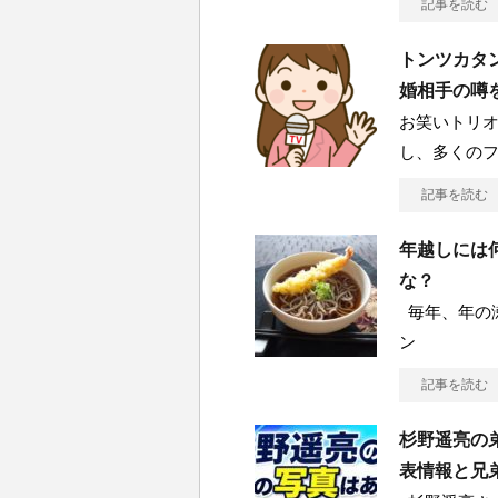
記事を読む
トンツカタ
婚相手の噂
お笑いトリオ
し、多くの
記事を読む
年越しには
な？
毎年、年の
ン
記事を読む
杉野遥亮の弟
表情報と兄