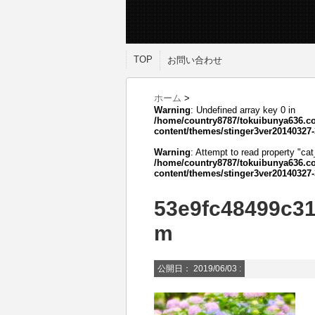
TOP
お問い合わせ
ホーム
>
Warning
: Undefined array key 0 in
/home/country8787/tokuibunya636.c
content/themes/stinger3ver20140327-
Warning
: Attempt to read property "cat
/home/country8787/tokuibunya636.c
content/themes/stinger3ver20140327-
53e9fc48499c3
m
公開日：
2019/06/03
: