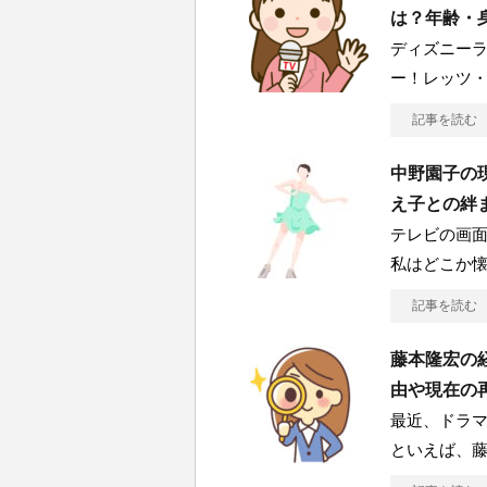
は？年齢・
ディズニー
ー！レッツ
記事を読む
中野園子の
え子との絆
テレビの画
私はどこか
記事を読む
藤本隆宏の
由や現在の
最近、ドラ
といえば、