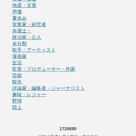
地震・災害
声優
夏休み
実業家・経営者
弁護士・
政治家・公人
未分類
歌手・アーティスト
漫画家
生活
監督・プロデューサー・作家
芸能
観光
評論家・編集者・ジャーナリスト
趣味・レジャー
野球
陸上
1725695