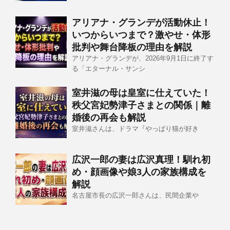
アリアナ・グランデが活動休止！
いつからいつまで？激やせ・体形
批判や舞台降板の理由を解説
アリアナ・グランデが、2026年9月1日に終了す
る「エターナル・サンシ
室井滋の母は皇室に仕えていた！
秩父宮妃勢津子さまとの関係｜離
婚後の再会も解説
室井滋さんは、ドラマ『やっぱり猫が好き
広沢一郎の妻は広沢真理！馴れ初
め・顔画像や娘3人の家族構成を
解説
名古屋市長の広沢一郎さんは、民間企業や