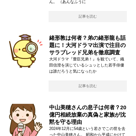
ん。 （あんなふうに
記事を読む
緒形敦は何者？弟の緒形龍も話
題に！大河ドラマ出演で注目の
サラブレッド兄弟を徹底調査
大河ドラマ『豊臣兄弟！』を観ていて、織
田信澄を演じているシュッとした若手俳優
は誰だろうと気になったか
記事を読む
中山美穂さんの息子は何者？20
億円相続放棄の真偽と家族が沈
黙を守る理由
2024年12月に54歳という若さでこの世を去
った中山美穂さん。 昭和から平成にかけて