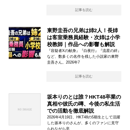
記事を読む
東野圭吾の兄弟は姉2人！長姉
は客室乗務員経験・次姉は小学
校教師｜作品への影響も解説
『容疑者Xの献身』『白夜行』『流星の絆』
など、数多くの名作を残した小説家の東野
圭吾さん。2026年7
記事を読む
坂本りのとは誰？HKT48卒業の
真相や彼氏の噂、今後の私生活
での活動を徹底解説
2026年4月19日、HKT48の5期生として活躍
した坂本りのさんが、多くのファンに見守
られながら卒