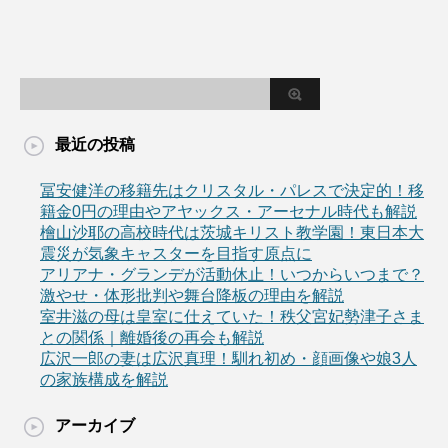
最近の投稿
冨安健洋の移籍先はクリスタル・パレスで決定的！移
籍金0円の理由やアヤックス・アーセナル時代も解説
檜山沙耶の高校時代は茨城キリスト教学園！東日本大
震災が気象キャスターを目指す原点に
アリアナ・グランデが活動休止！いつからいつまで？
激やせ・体形批判や舞台降板の理由を解説
室井滋の母は皇室に仕えていた！秩父宮妃勢津子さま
との関係｜離婚後の再会も解説
広沢一郎の妻は広沢真理！馴れ初め・顔画像や娘3人
の家族構成を解説
アーカイブ