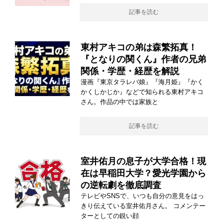
記事を読む
東村アキコの弟は森繁拓真！
『となりの関くん』作者の兄弟
関係・学歴・経歴を解説
漫画『東京タラレバ娘』『海月姫』『かく
かくしかじか』などで知られる東村アキコ
さん。作品の中では家族と
記事を読む
室井佑月の息子が大学合格！現
在は早稲田大学？愛光学園から
の逆転劇を徹底調査
テレビやSNSで、いつも自分の意見をはっ
きり伝えている室井佑月さん。 コメンテー
ターとしての鋭い顔