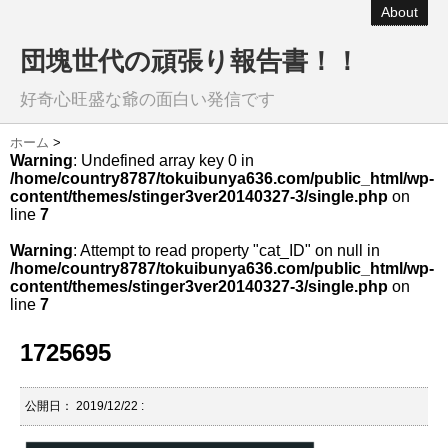
About
団塊世代の頑張り報告書！！
好奇心旺盛な爺の面白い発信です
ホーム
>
Warning
: Undefined array key 0 in
/home/country8787/tokuibunya636.com/public_html/wp-
content/themes/stinger3ver20140327-3/single.php
on
line
7
Warning
: Attempt to read property "cat_ID" on null in
/home/country8787/tokuibunya636.com/public_html/wp-
content/themes/stinger3ver20140327-3/single.php
on
line
7
1725695
公開日：
2019/12/22
: