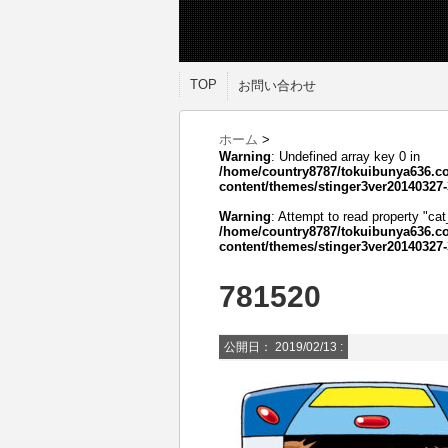
TOP
お問い合わせ
ホーム
>
Warning
: Undefined array key 0 in
/home/country8787/tokuibunya636.c
content/themes/stinger3ver20140327-
Warning
: Attempt to read property "cat
/home/country8787/tokuibunya636.c
content/themes/stinger3ver20140327-
781520
公開日：
2019/02/13
: