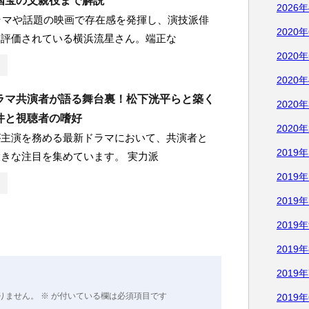
国宝の父親役まで解説
2026
ラマや話題の映画で存在感を発揮し、演技派俳
2020
く評価されている横浜流星さん。端正な
2020
2020
ラマ共演者が語る舞台裏！松下洸平らと築く
2020
件と視聴者の嗜好
2020
が主演を務める最新ドラマにおいて、共演者と
2019
きな注目を集めています。 実力派
2019
2019
2019
2019
2019
りません。
※
が付いている欄は必須項目です
2019