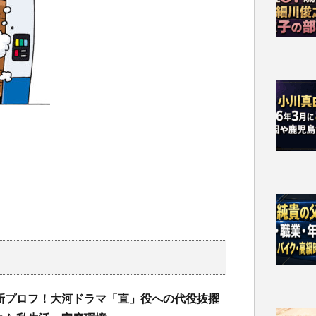
新プロフ！大河ドラマ「直」役への代役抜擢