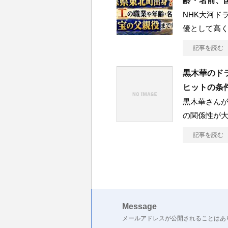
齢・名前、
NHK大河ド
優として高
記事を読む
黒木華のド
ヒットの条
黒木華さん
の関係性が大
記事を読む
Message
メールアドレスが公開されることはあ