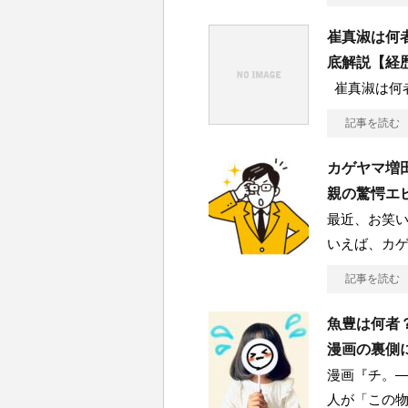
崔真淑は何
底解説【経
崔真淑は何
記事を読む
カゲヤマ増
親の驚愕エ
最近、お笑
いえば、カゲ
記事を読む
魚豊は何者
漫画の裏側
漫画『チ。
人が「この