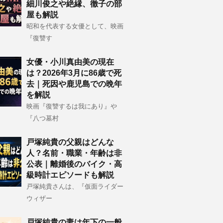
細川俊之や絶縁、徹子の部
屋も解説
昭和を代表する女優として、映画
『復讐す
女優・小川真由美の現在
は？2026年3月に86歳で死
去｜死因や鹿児島での晩年
を解説
映画『復讐するは我にあり』や
『八つ墓村
戸塚純貴の父親はどんな
人？名前・職業・年齢は非
公表｜離婚後のバイク・高
級時計エピソードも解説
戸塚純貴さんは、『仮面ライダー
ウィザー
戸塚純貴の妻は年下の一般