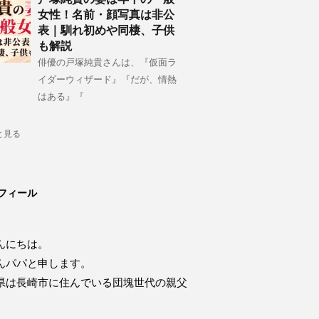
女性！名前・顔写真は非公
表｜馴れ初めや同棲、子供
も解説
俳優の戸塚純貴さんは、『仮面ラ
イダーウィザード』『だが、情熱
はある』『
と見る
フィール
んにちは。
んパパと申します。
県は長崎市に住んでいる団塊世代の親父