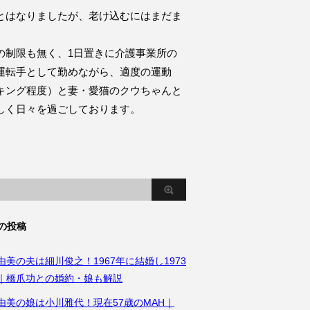
とはなりましたが、老け込むにはまだま
。
の制限も無く、1日置きに介護事業所の
運転手として勤めながら、適度の運動
キング程度）と妻・愛猫のクウちゃんと
しく日々を過ごしております。
の投稿
由美の夫は細川俊之！1967年に結婚し1973
｜橋爪功との婚約・娘も解説
由美の娘は小川雅代！現在57歳のMAH｜