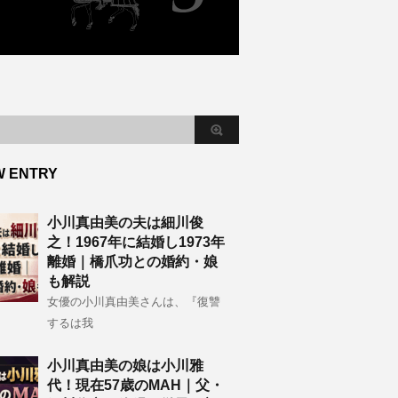
W ENTRY
小川真由美の夫は細川俊
之！1967年に結婚し1973年
離婚｜橋爪功との婚約・娘
も解説
女優の小川真由美さんは、『復讐
するは我
小川真由美の娘は小川雅
代！現在57歳のMAH｜父・