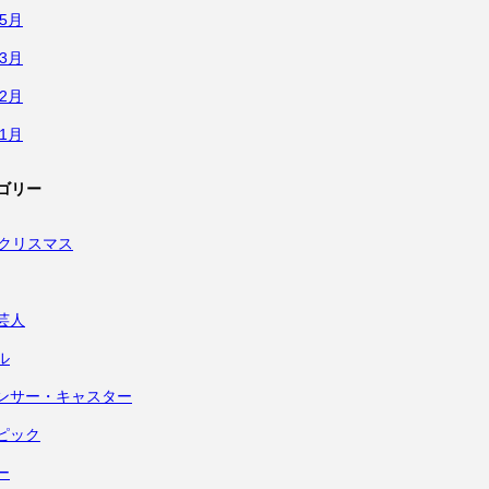
年5月
年3月
年2月
年1月
ゴリー
・クリスマス
芸人
ル
ンサー・キャスター
ピック
ー