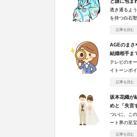
と謎に包ま
透き通るよ
を持つ白石聖
記事を読む
AGEのま
結婚相手ま
テレビのオー
イトーンボ
記事を読む
坂本花織が
めと「失言
ついに、この
ート界の至
記事を読む