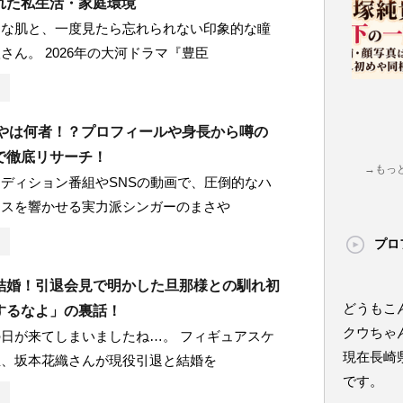
れた私生活・家庭環境
うな肌と、一度見たら忘れられない印象的な瞳
さん。 2026年の大河ドラマ『豊臣
さやは何者！？プロフィールや身長から噂の
で徹底リサーチ！
→もっ
ディション番組やSNSの動画で、圧倒的なハ
イスを響かせる実力派シンガーのまさや
プロ
結婚！引退会見で明かした旦那様との馴れ初
どうもこ
するなよ」の裏話！
クウちゃ
日が来てしまいましたね…。 フィギュアスケ
現在長崎
宝、坂本花織さんが現役引退と結婚を
です。