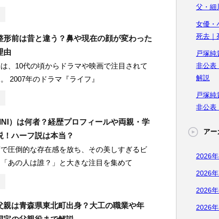
父・細
女優・
死去｜
整形前は昔と違う？鼻や現在の顔が変わった
理由
戸塚純
は、10代の頃からドラマや映画で注目されて
非公表
解説
。 2007年のドラマ『ライフ』
戸塚純
非公表
INI）は何者？経歴プロフィールや両親・学
アー
説！ハーフ説は本当？
画で圧倒的な存在感を放ち、その美しすぎるビ
2026
ら「あの人は誰？」と大きな注目を集めて
2026
2026
父親は青森県東北町出身？大工の職業や年
2026