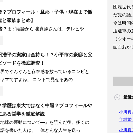
団塊世代
者？プロフィール・旦那・子供・現在まで徹
だ先の話
歴と家族まとめ】
今は時間
者？まず結論から 崔真淑さんは、テレビや
送迎車の
（ウオー
面白おか
田浩平の実家は金持ち！？小平市の豪邸と父
ピソードを徹底調査！
い界でぐんぐんと存在感を放っているコンビと
ヤマですよね。 コントで見せるあの
最近
？学歴は東大ではなく中退？プロフィールや
小川真
にある哲学を徹底解説
年離婚
―地球の運動について―』を読んだ後、多くの
小川真
物語を書いた人は、一体どんな人生を送っ