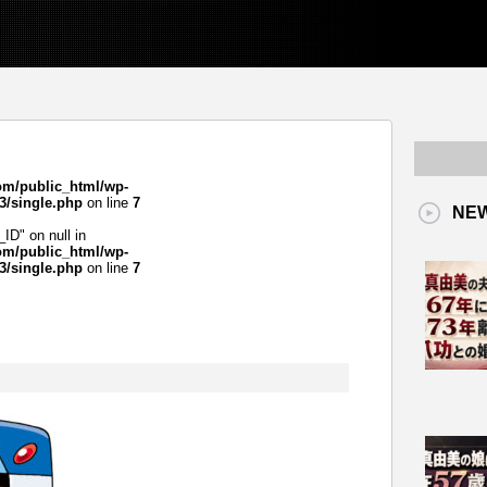
om/public_html/wp-
3/single.php
on line
7
NE
_ID" on null in
om/public_html/wp-
3/single.php
on line
7