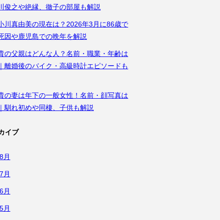
川俊之や絶縁、徹子の部屋も解説
小川真由美の現在は？2026年3月に86歳で
死因や鹿児島での晩年を解説
貴の父親はどんな人？名前・職業・年齢は
｜離婚後のバイク・高級時計エピソードも
貴の妻は年下の一般女性！名前・顔写真は
｜馴れ初めや同棲、子供も解説
カイブ
年8月
年7月
年6月
年5月